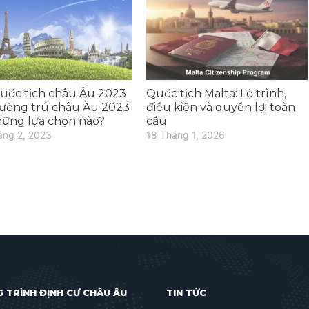
quốc tịch châu Âu 2023
Quốc tịch Malta: Lộ trình,
hường trú châu Âu 2023
điều kiện và quyền lợi toàn
hững lựa chọn nào?
cầu
áng 2, 2023
18 Tháng 1, 2026
 TRÌNH ĐỊNH CƯ CHÂU ÂU
TIN TỨC