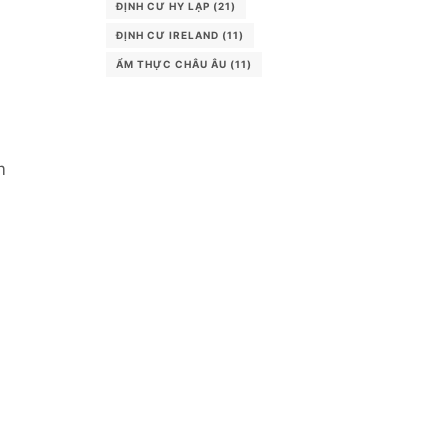
ĐỊNH CƯ HY LẠP
(21)
ĐỊNH CƯ IRELAND
(11)
ẨM THỰC CHÂU ÂU
(11)
m