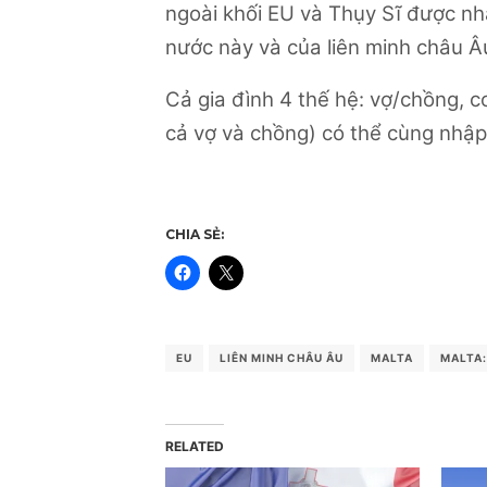
ngoài khối EU và Thụy Sĩ được nh
nước này và của liên minh châu Â
Cả gia đình 4 thế hệ: vợ/chồng, co
cả vợ và chồng) có thể cùng nhập 
CHIA SẺ:
EU
LIÊN MINH CHÂU ÂU
MALTA
MALTA:
RELATED