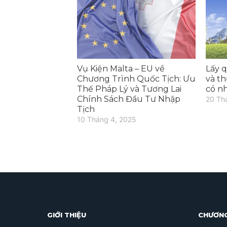
Vụ Kiện Malta – EU về
Lấy 
Chương Trình Quốc Tịch: Ưu
và t
Thế Pháp Lý và Tương Lai
có n
Chính Sách Đầu Tư Nhập
20 Th
Tịch
10 Tháng 4, 2025
GIỚI THIỆU
CHƯƠNG