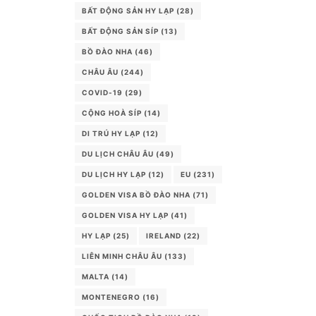
BẤT ĐỘNG SẢN HY LẠP
(28)
BẤT ĐỘNG SẢN SÍP
(13)
BỒ ĐÀO NHA
(46)
CHÂU ÂU
(244)
COVID-19
(29)
CỘNG HOÀ SÍP
(14)
DI TRÚ HY LẠP
(12)
DU LỊCH CHÂU ÂU
(49)
DU LỊCH HY LẠP
(12)
EU
(231)
GOLDEN VISA BỒ ĐÀO NHA
(71)
GOLDEN VISA HY LẠP
(41)
HY LẠP
(25)
IRELAND
(22)
LIÊN MINH CHÂU ÂU
(133)
MALTA
(14)
MONTENEGRO
(16)