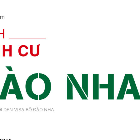
am
LDEN VISA BỒ ĐÀO NHA.