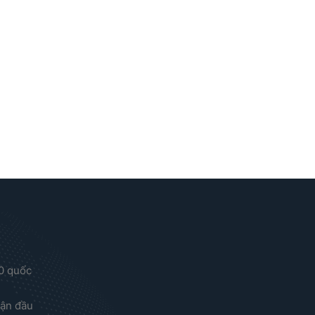
00 quốc
uận đầu