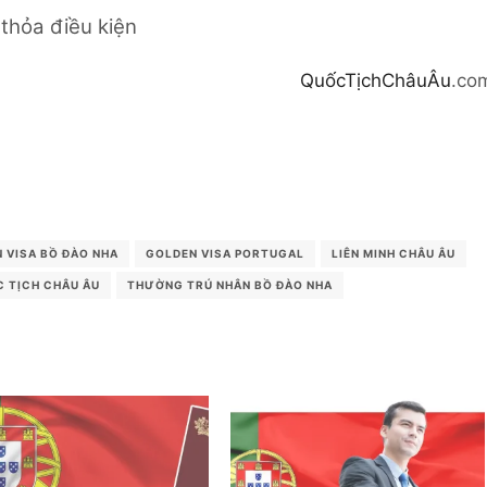
thỏa điều kiện
QuốcTịchChâuÂu
.co
 VISA BỒ ĐÀO NHA
GOLDEN VISA PORTUGAL
LIÊN MINH CHÂU ÂU
 TỊCH CHÂU ÂU
THƯỜNG TRÚ NHÂN BỒ ĐÀO NHA