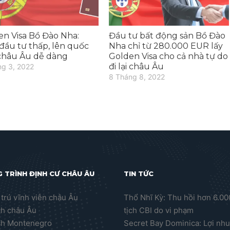
en Visa Bồ Đào Nha:
Đầu tư bất động sản Bồ Đào
đầu tư thấp, lên quốc
Nha chỉ từ 280.000 EUR lấy
 châu Âu dễ dàng
Golden Visa cho cả nhà tự do
đi lại châu Âu
ng 3, 2022
8 Tháng 8, 2022
 TRÌNH ĐỊNH CƯ CHÂU ÂU
TIN TỨC
trú vĩnh viễn châu Âu
Thổ Nhĩ Kỳ: Thu hồi hơn 6.0
ch châu Âu
tịch CBI do vi phạm
ch Montenegro
Secret Bay Dominica: Lợi nh