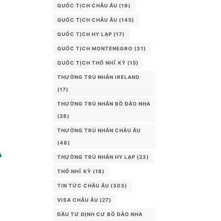
QUỐC TỊCH CHÂU ÂU
(19)
QUỐC TỊCH CHÂU ÂU
(145)
QUỐC TỊCH HY LẠP
(17)
QUỐC TỊCH MONTENEGRO
(31)
QUỐC TỊCH THỔ NHĨ KỲ
(15)
THƯỜNG TRÚ NHÂN IRELAND
(17)
THƯỜNG TRÚ NHÂN BỒ ĐÀO NHA
(28)
THƯỜNG TRÚ NHÂN CHÂU ÂU
(48)
THƯỜNG TRÚ NHÂN HY LẠP
(23)
THỔ NHĨ KỲ
(18)
TIN TỨC CHÂU ÂU
(303)
VISA CHÂU ÂU
(27)
ĐẦU TƯ ĐỊNH CƯ BỒ ĐÀO NHA