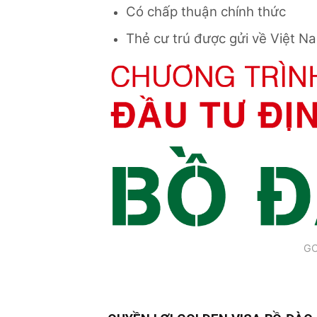
Có chấp thuận chính thức
Thẻ cư trú được gửi về Việt N
GO