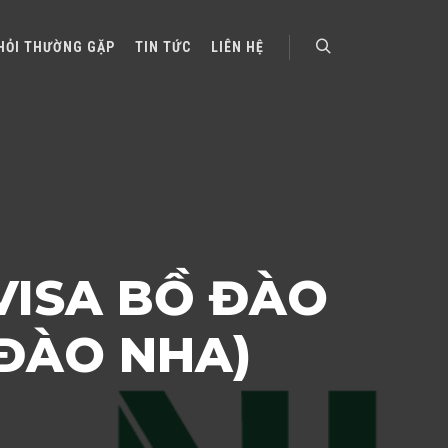
HỎI THƯỜNG GẶP
TIN TỨC
LIÊN HỆ
Search
VISA BỒ ĐÀO
 ĐÀO NHA)