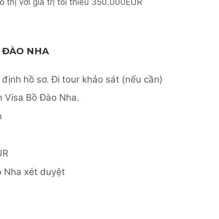
 thị với giá trị tối thiểu 350.000EUR
Ồ ĐÀO NHA
định hồ sơ. Đi tour khảo sát (nếu cần)
n Visa Bồ Đào Nha.
n
UR
o Nha xét duyệt