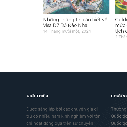
Những thông tin cần biết về
Gold
Visa D7 Bồ Đào Nha
mức 
tịch
14 Tháng mười một, 2024
2 Thá
GIỚI THIỆU
CHƯƠNG
Được sáng lập bởi các chuyên gia di
Thường 
trú có nhiều năm kinh nghiệm với tôn
Quốc tị
chỉ hoạt động dựa trên sự chuyên
Quốc tị