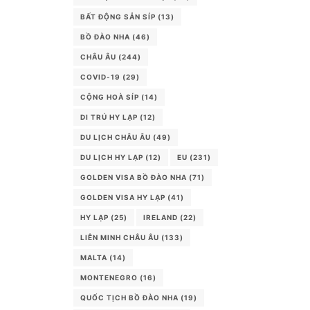
BẤT ĐỘNG SẢN SÍP
(13)
BỒ ĐÀO NHA
(46)
CHÂU ÂU
(244)
COVID-19
(29)
CỘNG HOÀ SÍP
(14)
DI TRÚ HY LẠP
(12)
DU LỊCH CHÂU ÂU
(49)
DU LỊCH HY LẠP
(12)
EU
(231)
GOLDEN VISA BỒ ĐÀO NHA
(71)
GOLDEN VISA HY LẠP
(41)
HY LẠP
(25)
IRELAND
(22)
LIÊN MINH CHÂU ÂU
(133)
MALTA
(14)
MONTENEGRO
(16)
QUỐC TỊCH BỒ ĐÀO NHA
(19)