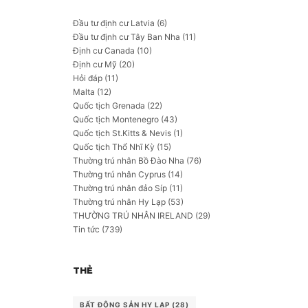
Đầu tư định cư Latvia
(6)
Đầu tư định cư Tây Ban Nha
(11)
Định cư Canada
(10)
Định cư Mỹ
(20)
Hỏi đáp
(11)
Malta
(12)
Quốc tịch Grenada
(22)
Quốc tịch Montenegro
(43)
Quốc tịch St.Kitts & Nevis
(1)
Quốc tịch Thổ Nhĩ Kỳ
(15)
Thường trú nhân Bồ Đào Nha
(76)
Thường trú nhân Cyprus
(14)
Thường trú nhân đảo Síp
(11)
Thường trú nhân Hy Lạp
(53)
THƯỜNG TRÚ NHÂN IRELAND
(29)
Tin tức
(739)
THẺ
BẤT ĐỘNG SẢN HY LẠP
(28)