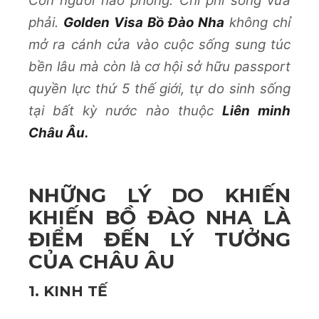
Con người hào phóng. Chi phí sống vừa
phải.
Golden Visa Bồ Đào Nha
không chỉ
mở ra cánh cửa vào cuộc sống sung túc
bền lâu mà còn là cơ hội sở hữu passport
quyền lực thứ 5 thế giới, tự do sinh sống
tại bất kỳ nước nào thuộc
Liên minh
Châu Âu.
NHỮNG LÝ DO KHIẾN
KHIẾN BỒ ĐÀO NHA LÀ
ĐIỂM ĐẾN LÝ TƯỞNG
CỦA CHÂU ÂU
1. KINH TẾ