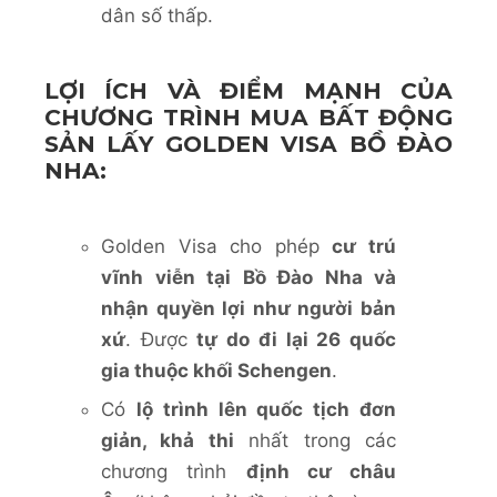
dân số thấp.
LỢI ÍCH VÀ ĐIỂM MẠNH CỦA
CHƯƠNG TRÌNH MUA BẤT ĐỘNG
SẢN LẤY GOLDEN VISA BỒ ĐÀO
NHA:
Golden Visa cho phép
cư trú
vĩnh viễn tại Bồ Đào Nha và
nhận quyền lợi như người bản
xứ
. Được
tự do đi lại 26 quốc
gia
thuộc khối Schengen
.
Có
lộ trình lên quốc tịch đơn
giản, khả thi
nhất trong các
chương trình
định cư châu