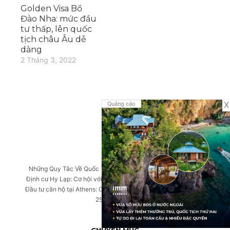
Golden Visa Bồ
Đào Nha: mức đầu
tư thấp, lên quốc
tịch châu Âu dễ
dàng
2 Tháng 3, 2022
X
Quảng cáo
TIN MỚI
Những Quy Tắc Về Quốc Tịch Thứ Hai Mà Bạn Cần Biết Sớm
Định cư Hy Lạp: Cơ hội với Golden Visa và dự án căn hộ Sierra
Đầu tư căn hộ tại Athens: Cơ hội định cư Golden Visa Hy Lạp từ
250.000 EUR
CHUYÊN MỤC