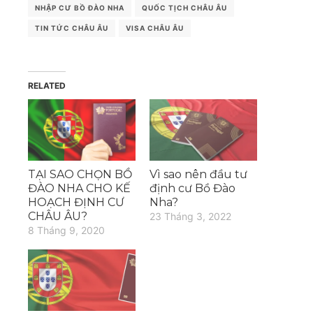
NHẬP CƯ BỒ ĐÀO NHA
QUỐC TỊCH CHÂU ÂU
TIN TỨC CHÂU ÂU
VISA CHÂU ÂU
RELATED
TẠI SAO CHỌN BỒ
Vì sao nên đầu tư
ĐÀO NHA CHO KẾ
định cư Bồ Đào
HOẠCH ĐỊNH CƯ
Nha?
CHÂU ÂU?
23 Tháng 3, 2022
8 Tháng 9, 2020