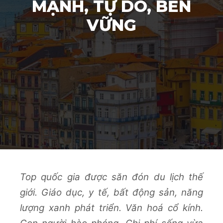
MẠNH, TỰ DO, BỀN
VỮNG
Top quốc gia được săn đón du lịch thế
giới. Giáo dục, y tế, bất động sản, năng
lượng xanh phát triển. Văn hoá cổ kính.