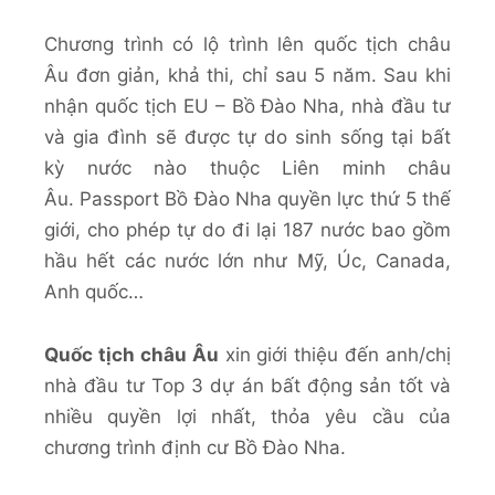
Chương trình có lộ trình lên quốc tịch châu
Âu đơn giản, khả thi, chỉ sau 5 năm. Sau khi
nhận quốc tịch EU – Bồ Đào Nha, nhà đầu tư
và gia đình sẽ được tự do sinh sống tại bất
kỳ nước nào thuộc Liên minh châu
Âu. Passport Bồ Đào Nha quyền lực thứ 5 thế
giới, cho phép tự do đi lại 187 nước bao gồm
hầu hết các nước lớn như Mỹ, Úc, Canada,
Anh quốc…
Quốc tịch châu Âu
xin giới thiệu đến anh/chị
nhà đầu tư Top 3 dự án bất động sản tốt và
nhiều quyền lợi nhất, thỏa yêu cầu của
chương trình định cư Bồ Đào Nha.