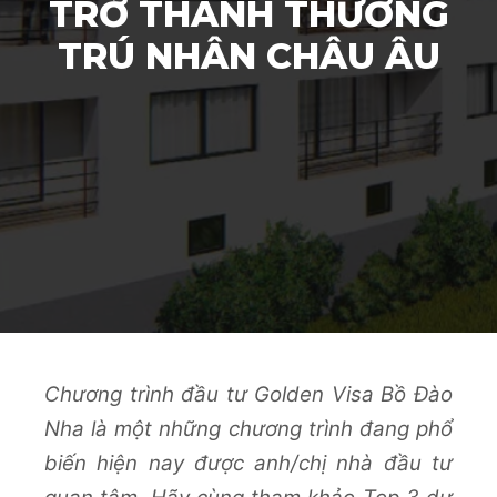
TRỞ THÀNH THƯỜNG
TRÚ NHÂN CHÂU ÂU
Chương trình đầu tư Golden Visa Bồ Đào
Nha là một những chương trình đang phổ
biến hiện nay được anh/chị nhà đầu tư