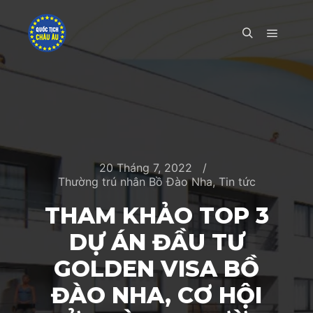
Main m
Search
20 Tháng 7, 2022
Thường trú nhân Bồ Đào Nha
,
Tin tức
THAM KHẢO TOP 3
DỰ ÁN ĐẦU TƯ
GOLDEN VISA BỒ
ĐÀO NHA, CƠ HỘI