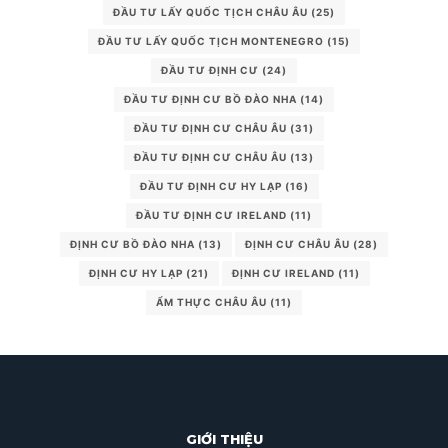
ĐẦU TƯ LẤY QUỐC TỊCH CHÂU ÂU
(25)
ĐẦU TƯ LẤY QUỐC TỊCH MONTENEGRO
(15)
ĐẦU TƯ ĐỊNH CƯ
(24)
ĐẦU TƯ ĐỊNH CƯ BỒ ĐÀO NHA
(14)
ĐẦU TƯ ĐỊNH CƯ CHÂU ÂU
(31)
ĐẦU TƯ ĐỊNH CƯ CHÂU ÂU
(13)
ĐẦU TƯ ĐỊNH CƯ HY LẠP
(16)
ĐẦU TƯ ĐỊNH CƯ IRELAND
(11)
ĐỊNH CƯ BỒ ĐÀO NHA
(13)
ĐỊNH CƯ CHÂU ÂU
(28)
ĐỊNH CƯ HY LẠP
(21)
ĐỊNH CƯ IRELAND
(11)
ẨM THỰC CHÂU ÂU
(11)
GIỚI THIỆU