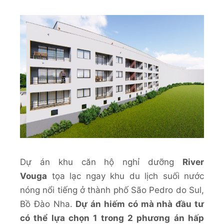
Dự án khu căn hộ nghỉ dưỡng
River
Vouga
tọa lạc ngay khu du lịch suối nước
nóng nổi tiếng ở thành phố São Pedro do Sul,
Bồ Đào Nha.
Dự án hiếm có mà nhà đầu tư
có thể lựa chọn 1 trong 2 phương án hấp