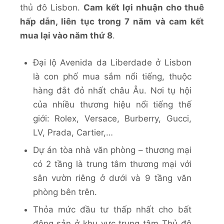
thủ đô Lisbon.
Cam kết lợi nhuận cho thuê
hấp dẫn, liên tục trong 7 năm và cam kết
mua lại vào năm thứ 8
.
Đại lộ Avenida da Liberdade ở Lisbon
là con phố mua sắm nổi tiếng, thuộc
hàng đắt đỏ nhất châu Âu. Nơi tụ hội
của nhiều thương hiệu nổi tiếng thế
giới: Rolex, Versace, Burberry, Gucci,
LV, Prada, Cartier,…
Dự án tòa nhà văn phòng – thương mại
có 2 tầng là trung tâm thương mại với
sân vườn riêng ở dưới và 9 tầng văn
phòng bên trên.
Thỏa mức đầu tư thấp nhất cho bất
động sản ở khu vực trung tâm Thủ đô