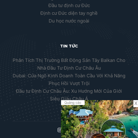
Đầu tư định cư Đức
Định cư Đức diện tay nghề
Du học nước ngoài
TIN TỨC
Phân Tích Thị Trường Bất Động Sản Tây Balkan Cho
Nhà Đầu Tư Định Cư Châu Âu
Dubai: Cửa Ngõ Kinh Doanh Toàn Cầu Với Khả Năng
Phục Hồi Vượt Trội
Đầu tư Định Cư Châu Âu: Xu Hướng Mới Của Giới
Siêu Giàu Châu Á
X
Quảng cáo