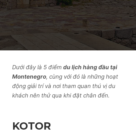
Dưới đây là 5 điểm
du lịch hàng đầu tại
Montenegro
, cùng với đó là những hoạt
động giải trí và nơi tham quan thú vị du
khách nên thử qua khi đặt chân đến.
KOTOR