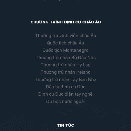
CHƯƠNG TRÌNH ĐỊNH CƯ CHÂU ÂU
Thường trú vĩnh viễn châu Âu
Quốc tịch châu Âu
Quốc tịch Montenegro
Thường trú nhân Bồ Đào Nha
Thường trú nhân Hy Lạp
Thường trú nhân Ireland
Thường trú nhân Tây Ban Nha
Đầu tư định cư Đức
Định cư Đức diện tay nghề
Du học nước ngoài
TIN TỨC