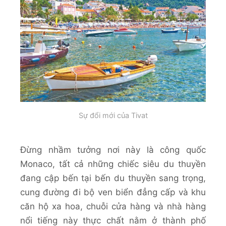
Sự đổi mới của Tivat
Đừng nhầm tưởng nơi này là công quốc
Monaco, tất cả những chiếc siêu du thuyền
đang cập bến tại bến du thuyền sang trọng,
cung đường đi bộ ven biển đẳng cấp và khu
căn hộ xa hoa, chuỗi cửa hàng và nhà hàng
nổi tiếng này thực chất nằm ở thành phố