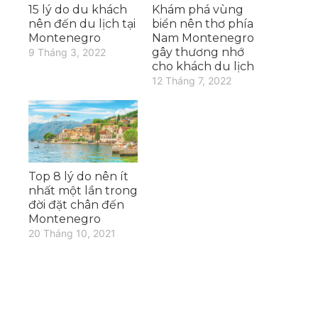
15 lý do du khách
Khám phá vùng
nên đến du lịch tại
biển nên thơ phía
Montenegro
Nam Montenegro
gây thương nhớ
9 Tháng 3, 2022
cho khách du lịch
12 Tháng 7, 2022
Top 8 lý do nên ít
nhất một lần trong
đời đặt chân đến
Montenegro
20 Tháng 10, 2021