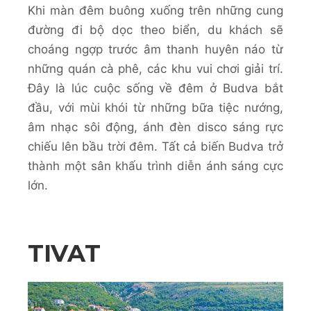
Khi màn đêm buông xuống trên những cung
đường đi bộ dọc theo biển, du khách sẽ
choáng ngợp trước âm thanh huyên náo từ
những quán cà phê, các khu vui chơi giải trí.
Đây là lúc cuộc sống về đêm ở Budva bắt
đầu, với mùi khói từ những bữa tiệc nướng,
âm nhạc sôi động, ánh đèn disco sáng rực
chiếu lên bầu trời đêm. Tất cả biến Budva trở
thành một sân khấu trình diễn ánh sáng cực
lớn.
TIVAT