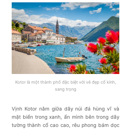
Kotor là một thành phố đặc biệt với vẻ đẹp cổ kính,
sang trọng
Vịnh Kotor nằm giữa dãy núi đá hùng vĩ và
mặt biển trong xanh, ẩn mình bên trong dãy
tường thành cổ cao cao, rêu phong bám dọc