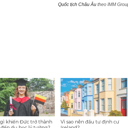
Quốc tịch Châu Âu
theo IMM Grou
gì khiến Đức trở thành
Vì sao nên đầu tư định cư
 đến du học lý tưởng?
Ireland?