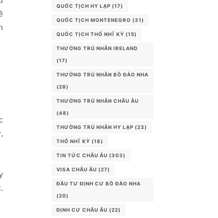
u
QUỐC TỊCH HY LẠP
(17)
ẽ
QUỐC TỊCH MONTENEGRO
(31)
h
QUỐC TỊCH THỔ NHĨ KỲ
(15)
THƯỜNG TRÚ NHÂN IRELAND
(17)
THƯỜNG TRÚ NHÂN BỒ ĐÀO NHA
(28)
THƯỜNG TRÚ NHÂN CHÂU ÂU
(48)
c
THƯỜNG TRÚ NHÂN HY LẠP
(23)
,
THỔ NHĨ KỲ
(18)
TIN TỨC CHÂU ÂU
(303)
VISA CHÂU ÂU
(27)
y
ĐẦU TƯ ĐỊNH CƯ BỒ ĐÀO NHA
.
(20)
ĐỊNH CƯ CHÂU ÂU
(22)