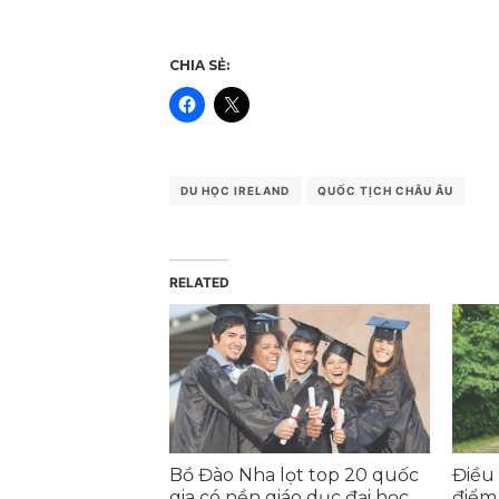
CHIA SẺ:
DU HỌC IRELAND
QUỐC TỊCH CHÂU ÂU
RELATED
Bồ Đào Nha lọt top 20 quốc
Điều 
gia có nền giáo dục đại học
điểm