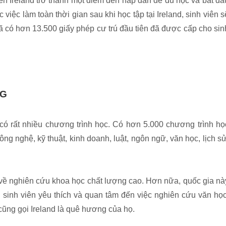
ến Ireland trở thành một điểm đến hấp dẫn để du học và bắt đầ
 việc làm toàn thời gian sau khi học tập tại Ireland, sinh viên s
ã có hơn 13.500 giấy phép cư trú đầu tiên đã được cấp cho sin
ẠNG
có rất nhiều chương trình học. Có hơn 5.000 chương trình họ
ông nghệ, kỹ thuật, kinh doanh, luật, ngôn ngữ, văn học, lịch sử
tế về nghiên cứu khoa học chất lượng cao. Hơn nữa, quốc gia nà
 sinh viên yêu thích và quan tâm đến việc nghiên cứu văn học
cũng gọi Ireland là quê hương của họ.