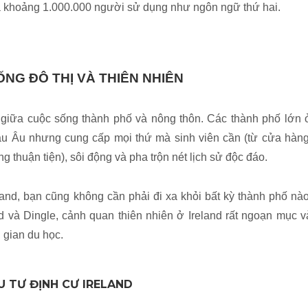
 khoảng 1.000.000 người sử dụng như ngôn ngữ thứ hai.
ỐNG ĐÔ THỊ VÀ THIÊN NHIÊN
 giữa cuộc sống thành phố và nông thôn. Các thành phố lớn 
âu Âu nhưng cung cấp mọi thứ mà sinh viên cần (từ cửa hàng
ng thuận tiện), sôi động và pha trộn nét lịch sử độc đáo.
and, bạn cũng không cần phải đi xa khỏi bất kỳ thành phố nào
và Dingle, cảnh quan thiên nhiên ở Ireland rất ngoạn mục v
i gian du học.
 TƯ ĐỊNH CƯ IRELAND