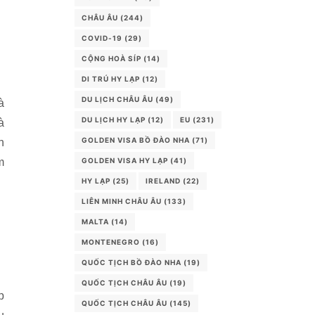
CHÂU ÂU
(244)
COVID-19
(29)
CỘNG HOÀ SÍP
(14)
DI TRÚ HY LẠP
(12)
DU LỊCH CHÂU ÂU
(49)
à
DU LỊCH HY LẠP
(12)
EU
(231)
à
GOLDEN VISA BỒ ĐÀO NHA
(71)
h
m
GOLDEN VISA HY LẠP
(41)
HY LẠP
(25)
IRELAND
(22)
LIÊN MINH CHÂU ÂU
(133)
MALTA
(14)
MONTENEGRO
(16)
QUỐC TỊCH BỒ ĐÀO NHA
(19)
QUỐC TỊCH CHÂU ÂU
(19)
p
QUỐC TỊCH CHÂU ÂU
(145)