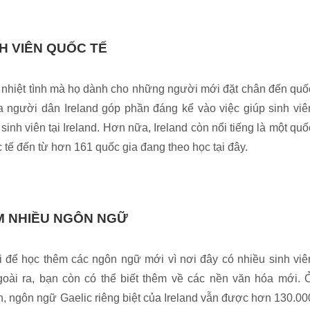
NH VIÊN QUỐC TẾ
à nhiệt tình mà họ dành cho những người mới đặt chân đến quố
a người dân Ireland góp phần đáng kể vào việc giúp sinh viê
sinh viên tại Ireland. Hơn nữa, Ireland còn nổi tiếng là một quố
c tế đến từ hơn 161 quốc gia đang theo học tại đây.
ÊM NHIỀU NGÔN NGỮ
vời để học thêm các ngôn ngữ mới vì nơi đây có nhiều sinh viê
goài ra, bạn còn có thể biết thêm về các nền văn hóa mới. 
nh, ngôn ngữ Gaelic riêng biệt của Ireland vẫn được hơn 130.00