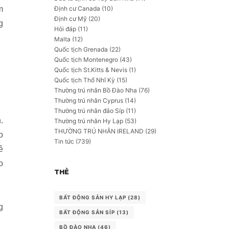
Định cư Canada
(10)
m
Định cư Mỹ
(20)
g
Hỏi đáp
(11)
Malta
(12)
Quốc tịch Grenada
(22)
Quốc tịch Montenegro
(43)
Quốc tịch St.Kitts & Nevis
(1)
Quốc tịch Thổ Nhĩ Kỳ
(15)
Thường trú nhân Bồ Đào Nha
(76)
Thường trú nhân Cyprus
(14)
Thường trú nhân đảo Síp
(11)
.
Thường trú nhân Hy Lạp
(53)
THƯỜNG TRÚ NHÂN IRELAND
(29)
o
Tin tức
(739)
ẻ
o
THẺ
BẤT ĐỘNG SẢN HY LẠP
(28)
g
BẤT ĐỘNG SẢN SÍP
(13)
BỒ ĐÀO NHA
(46)