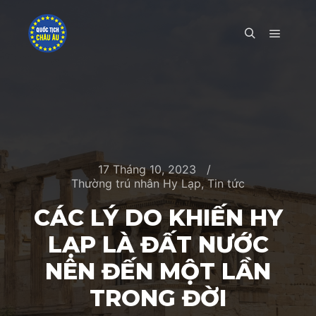
Main m
Search
17 Tháng 10, 2023
Thường trú nhân Hy Lạp
,
Tin tức
CÁC LÝ DO KHIẾN HY
LẠP LÀ ĐẤT NƯỚC
NÊN ĐẾN MỘT LẦN
TRONG ĐỜI