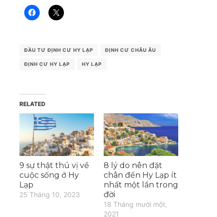
ĐẦU TƯ ĐỊNH CƯ HY LẠP
ĐỊNH CƯ CHÂU ÂU
ĐỊNH CƯ HY LẠP
HY LẠP
RELATED
9 sự thật thú vị về
8 lý do nên đặt
cuộc sống ở Hy
chân đến Hy Lạp ít
Lạp
nhất một lần trong
đời
25 Tháng 10, 2023
18 Tháng mười một,
2021