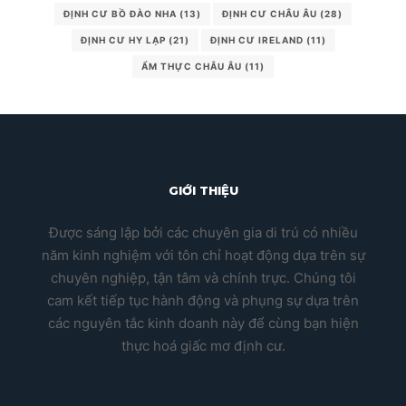
ĐỊNH CƯ BỒ ĐÀO NHA
(13)
ĐỊNH CƯ CHÂU ÂU
(28)
ĐỊNH CƯ HY LẠP
(21)
ĐỊNH CƯ IRELAND
(11)
ẨM THỰC CHÂU ÂU
(11)
GIỚI THIỆU
Được sáng lập bởi các chuyên gia di trú có nhiều
năm kinh nghiệm với tôn chỉ hoạt động dựa trên sự
chuyên nghiệp, tận tâm và chính trực. Chúng tôi
cam kết tiếp tục hành động và phụng sự dựa trên
các nguyên tắc kinh doanh này để cùng bạn hiện
thực hoá giấc mơ định cư.