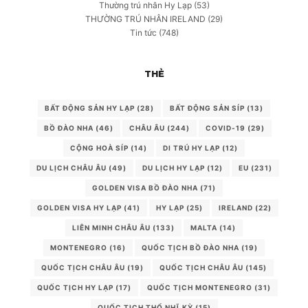
Thường trú nhân Hy Lạp
(53)
THƯỜNG TRÚ NHÂN IRELAND
(29)
Tin tức
(748)
THẺ
BẤT ĐỘNG SẢN HY LẠP
(28)
BẤT ĐỘNG SẢN SÍP
(13)
BỒ ĐÀO NHA
(46)
CHÂU ÂU
(244)
COVID-19
(29)
CỘNG HOÀ SÍP
(14)
DI TRÚ HY LẠP
(12)
DU LỊCH CHÂU ÂU
(49)
DU LỊCH HY LẠP
(12)
EU
(231)
GOLDEN VISA BỒ ĐÀO NHA
(71)
GOLDEN VISA HY LẠP
(41)
HY LẠP
(25)
IRELAND
(22)
LIÊN MINH CHÂU ÂU
(133)
MALTA
(14)
MONTENEGRO
(16)
QUỐC TỊCH BỒ ĐÀO NHA
(19)
QUỐC TỊCH CHÂU ÂU
(19)
QUỐC TỊCH CHÂU ÂU
(145)
QUỐC TỊCH HY LẠP
(17)
QUỐC TỊCH MONTENEGRO
(31)
QUỐC TỊCH THỔ NHĨ KỲ
(15)