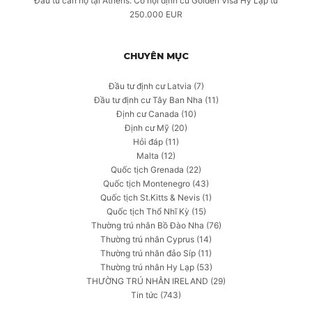
Đầu tư căn hộ tại Athens: Cơ hội định cư Golden Visa Hy Lạp từ
250.000 EUR
CHUYÊN MỤC
Đầu tư định cư Latvia
(7)
Đầu tư định cư Tây Ban Nha
(11)
Định cư Canada
(10)
Định cư Mỹ
(20)
Hỏi đáp
(11)
Malta
(12)
Quốc tịch Grenada
(22)
Quốc tịch Montenegro
(43)
Quốc tịch St.Kitts & Nevis
(1)
Quốc tịch Thổ Nhĩ Kỳ
(15)
Thường trú nhân Bồ Đào Nha
(76)
Thường trú nhân Cyprus
(14)
Thường trú nhân đảo Síp
(11)
Thường trú nhân Hy Lạp
(53)
THƯỜNG TRÚ NHÂN IRELAND
(29)
Tin tức
(743)