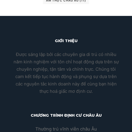
ẨM THỰC CHÂU ÂU
(11)
GIỚI THIỆU
Được sáng lập bởi các chuyên gia di trú có nhiều
năm kinh nghiệm với tôn chỉ hoạt động dựa trên sự
chuyên nghiệp, tận tâm và chính trực. Chúng tôi
cam kết tiếp tục hành động và phụng sự dựa trên
các nguyên tắc kinh doanh này để cùng bạn hiện
thực hoá giấc mơ định cư.
CHƯƠNG TRÌNH ĐỊNH CƯ CHÂU ÂU
Thường trú vĩnh viễn châu Âu