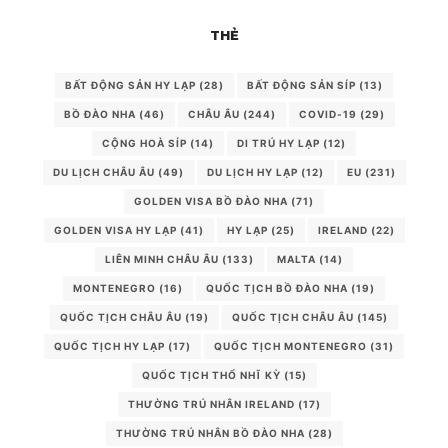
THẺ
BẤT ĐỘNG SẢN HY LẠP
(28)
BẤT ĐỘNG SẢN SÍP
(13)
BỒ ĐÀO NHA
(46)
CHÂU ÂU
(244)
COVID-19
(29)
CỘNG HOÀ SÍP
(14)
DI TRÚ HY LẠP
(12)
DU LỊCH CHÂU ÂU
(49)
DU LỊCH HY LẠP
(12)
EU
(231)
GOLDEN VISA BỒ ĐÀO NHA
(71)
GOLDEN VISA HY LẠP
(41)
HY LẠP
(25)
IRELAND
(22)
LIÊN MINH CHÂU ÂU
(133)
MALTA
(14)
MONTENEGRO
(16)
QUỐC TỊCH BỒ ĐÀO NHA
(19)
QUỐC TỊCH CHÂU ÂU
(19)
QUỐC TỊCH CHÂU ÂU
(145)
QUỐC TỊCH HY LẠP
(17)
QUỐC TỊCH MONTENEGRO
(31)
QUỐC TỊCH THỔ NHĨ KỲ
(15)
THƯỜNG TRÚ NHÂN IRELAND
(17)
THƯỜNG TRÚ NHÂN BỒ ĐÀO NHA
(28)