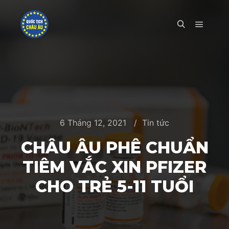
Main m
Search
6 Tháng 12, 2021
Tin tức
CHÂU ÂU PHÊ CHUẨN
TIÊM VẮC XIN PFIZER
CHO TRẺ 5-11 TUỔI