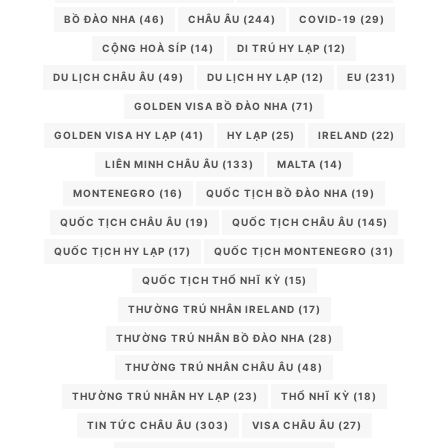
BỒ ĐÀO NHA
(46)
CHÂU ÂU
(244)
COVID-19
(29)
CỘNG HOÀ SÍP
(14)
DI TRÚ HY LẠP
(12)
DU LỊCH CHÂU ÂU
(49)
DU LỊCH HY LẠP
(12)
EU
(231)
GOLDEN VISA BỒ ĐÀO NHA
(71)
GOLDEN VISA HY LẠP
(41)
HY LẠP
(25)
IRELAND
(22)
LIÊN MINH CHÂU ÂU
(133)
MALTA
(14)
MONTENEGRO
(16)
QUỐC TỊCH BỒ ĐÀO NHA
(19)
QUỐC TỊCH CHÂU ÂU
(19)
QUỐC TỊCH CHÂU ÂU
(145)
QUỐC TỊCH HY LẠP
(17)
QUỐC TỊCH MONTENEGRO
(31)
QUỐC TỊCH THỔ NHĨ KỲ
(15)
THƯỜNG TRÚ NHÂN IRELAND
(17)
THƯỜNG TRÚ NHÂN BỒ ĐÀO NHA
(28)
THƯỜNG TRÚ NHÂN CHÂU ÂU
(48)
THƯỜNG TRÚ NHÂN HY LẠP
(23)
THỔ NHĨ KỲ
(18)
TIN TỨC CHÂU ÂU
(303)
VISA CHÂU ÂU
(27)