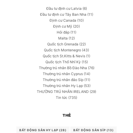
Đầu tư định cư Latvia
(6)
Đầu tư định cư Tây Ban Nha
(11)
Định cư Canada
(10)
Định cư Mỹ
(20)
Hỏi đáp
(11)
Malta
(12)
Quốc tịch Grenada
(22)
Quốc tịch Montenegro
(43)
Quốc tịch St.Kitts & Nevis
(1)
Quốc tịch Thổ Nhĩ Kỳ
(15)
Thường trú nhân Bồ Đào Nha
(76)
Thường trú nhân Cyprus
(14)
Thường trú nhân đảo Síp
(11)
Thường trú nhân Hy Lạp
(53)
THƯỜNG TRÚ NHÂN IRELAND
(29)
Tin tức
(735)
THẺ
BẤT ĐỘNG SẢN HY LẠP
(28)
BẤT ĐỘNG SẢN SÍP
(13)