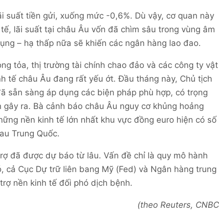
ãi suất tiền gửi, xuống mức -0,6%. Dù vậy, cơ quan này
tế, lãi suất tại châu Âu vốn đã chìm sâu trong vùng âm
ng – hạ thấp nữa sẽ khiến các ngân hàng lao đao.
ng tỏa, thị trường tài chính chao đảo và các công ty vật
nh tế châu Âu đang rất yếu ớt. Đầu tháng này, Chủ tịch
đã sẵn sàng áp dụng các biện pháp phù hợp, có trọng
ch gây ra. Bà cảnh báo châu Âu nguy cơ khủng hoảng
những nền kinh tế lớn nhất khu vực đồng euro hiện có số
sau Trung Quốc.
trợ đã được dự báo từ lâu. Vấn đề chỉ là quy mô hành
, cả Cục Dự trữ liên bang Mỹ (Fed) và Ngân hàng trung
trợ nền kinh tế đối phó dịch bệnh.
(theo Reuters, CNBC