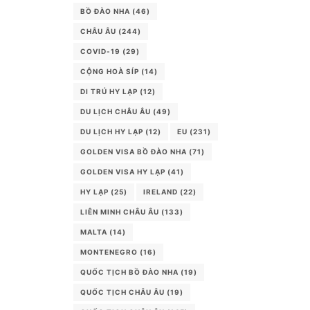
BỒ ĐÀO NHA
(46)
CHÂU ÂU
(244)
COVID-19
(29)
CỘNG HOÀ SÍP
(14)
DI TRÚ HY LẠP
(12)
DU LỊCH CHÂU ÂU
(49)
DU LỊCH HY LẠP
(12)
EU
(231)
GOLDEN VISA BỒ ĐÀO NHA
(71)
GOLDEN VISA HY LẠP
(41)
HY LẠP
(25)
IRELAND
(22)
LIÊN MINH CHÂU ÂU
(133)
MALTA
(14)
MONTENEGRO
(16)
QUỐC TỊCH BỒ ĐÀO NHA
(19)
QUỐC TỊCH CHÂU ÂU
(19)