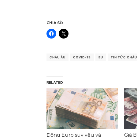
CHIA SẺ:
CHÂU ÂU
COVID-19
EU
TIN TỨC CHÂU
RELATED
Đồng Euro suy yếu và
Giá 