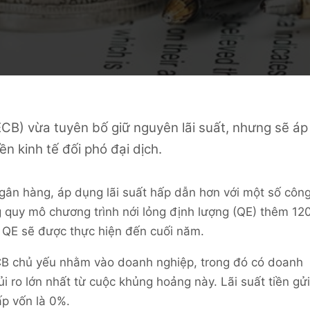
CB) vừa tuyên bố giữ nguyên lãi suất, nhưng sẽ áp
n kinh tế đối phó đại dịch.
gân hàng, áp dụng lãi suất hấp dẫn hơn với một số côn
g quy mô chương trình nới lỏng định lượng (QE) thêm 12
g QE sẽ được thực hiện đến cuối năm.
ECB chủ yếu nhằm vào doanh nghiệp, trong đó có doanh
i ro lớn nhất từ cuộc khủng hoảng này. Lãi suất tiền gửi
cấp vốn là 0%.