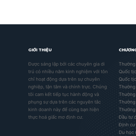
GIỚI THIỆU
CHƯƠNG
Được sáng lập bởi các chuyên gia di
Thường 
trú có nhiều năm kinh nghiệm với tôn
Quốc tị
chỉ hoạt động dựa trên sự chuyên
Quốc tị
nghiệp, tận tâm và chính trực. Chúng
Thường 
tôi cam kết tiếp tục hành động và
Thường 
phụng sự dựa trên các nguyên tắc
Thường 
kinh doanh này để cùng bạn hiện
Thường 
thực hoá giấc mơ định cư.
Đầu tư 
Định cư
Du học 