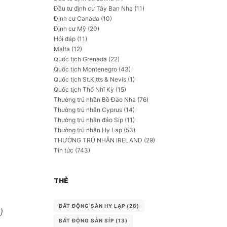
Đầu tư định cư Tây Ban Nha
(11)
Định cư Canada
(10)
Định cư Mỹ
(20)
Hỏi đáp
(11)
Malta
(12)
Quốc tịch Grenada
(22)
Quốc tịch Montenegro
(43)
Quốc tịch St.Kitts & Nevis
(1)
Quốc tịch Thổ Nhĩ Kỳ
(15)
Thường trú nhân Bồ Đào Nha
(76)
Thường trú nhân Cyprus
(14)
Thường trú nhân đảo Síp
(11)
Thường trú nhân Hy Lạp
(53)
THƯỜNG TRÚ NHÂN IRELAND
(29)
Tin tức
(743)
THẺ
BẤT ĐỘNG SẢN HY LẠP
(28)
)
BẤT ĐỘNG SẢN SÍP
(13)