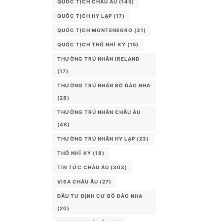
QUỐC TỊCH CHÂU ÂU
(145)
QUỐC TỊCH HY LẠP
(17)
QUỐC TỊCH MONTENEGRO
(31)
QUỐC TỊCH THỔ NHĨ KỲ
(15)
THƯỜNG TRÚ NHÂN IRELAND
(17)
THƯỜNG TRÚ NHÂN BỒ ĐÀO NHA
(28)
THƯỜNG TRÚ NHÂN CHÂU ÂU
(48)
THƯỜNG TRÚ NHÂN HY LẠP
(23)
THỔ NHĨ KỲ
(18)
TIN TỨC CHÂU ÂU
(303)
VISA CHÂU ÂU
(27)
ĐẦU TƯ ĐỊNH CƯ BỒ ĐÀO NHA
(20)