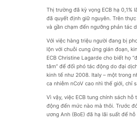
Thị trường đã kỳ vọng ECB hạ 0,1% l
đã quyết định giữ nguyên. Trên thực 
và gần chạm đến ngưỡng phản tác dụ
Với việc hàng triệu người đang bị pho
lộn với chuỗi cung ứng gián đoạn, ki
ECB Christine Lagarde cho biết họ “
tâm” để đối phó tác động do đại dị
kinh tế như 2008. Italy – một trong 
ca nhiễm nCoV cao nhì thế giới, chỉ 
Vì vậy, việc ECB tung chính sách hỗ 
động đến mức nào mà thôi. Trước đó
ương Anh (BoE) đã hạ lãi suất để hỗ 