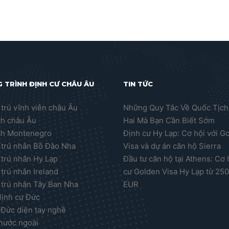
 TRÌNH ĐỊNH CƯ CHÂU ÂU
TIN TỨC
trú vĩnh viễn châu Âu
Những Quy Tắc Về Quốc Tịch
ch châu Âu
Hai Mà Bạn Cần Biết Sớm
ch Montenegro
Định cư Hy Lạp: Cơ hội với G
trú nhân Bồ Đào Nha
Visa và dự án căn hộ Sierra
trú nhân Hy Lạp
Đầu tư căn hộ tại Athens: Cơ 
trú nhân Ireland
cư Golden Visa Hy Lạp từ 25
trú nhân Tây Ban Nha
EUR
định cư Đức
 Đức diện tay nghề
nước ngoài