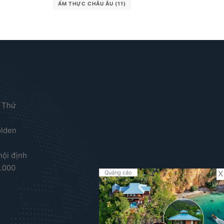
ẨM THỰC CHÂU ÂU
(11)
 Thứ
olden
hội định
0.000
X
Quảng cáo