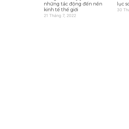
những tác động đến nền
lục s
kinh tế thế giới
30 Th
21 Tháng 7, 2022