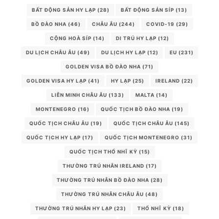
BẤT ĐỘNG SẢN HY LẠP
(28)
BẤT ĐỘNG SẢN SÍP
(13)
BỒ ĐÀO NHA
(46)
CHÂU ÂU
(244)
COVID-19
(29)
CỘNG HOÀ SÍP
(14)
DI TRÚ HY LẠP
(12)
DU LỊCH CHÂU ÂU
(49)
DU LỊCH HY LẠP
(12)
EU
(231)
GOLDEN VISA BỒ ĐÀO NHA
(71)
GOLDEN VISA HY LẠP
(41)
HY LẠP
(25)
IRELAND
(22)
LIÊN MINH CHÂU ÂU
(133)
MALTA
(14)
MONTENEGRO
(16)
QUỐC TỊCH BỒ ĐÀO NHA
(19)
QUỐC TỊCH CHÂU ÂU
(19)
QUỐC TỊCH CHÂU ÂU
(145)
QUỐC TỊCH HY LẠP
(17)
QUỐC TỊCH MONTENEGRO
(31)
QUỐC TỊCH THỔ NHĨ KỲ
(15)
THƯỜNG TRÚ NHÂN IRELAND
(17)
THƯỜNG TRÚ NHÂN BỒ ĐÀO NHA
(28)
THƯỜNG TRÚ NHÂN CHÂU ÂU
(48)
THƯỜNG TRÚ NHÂN HY LẠP
(23)
THỔ NHĨ KỲ
(18)