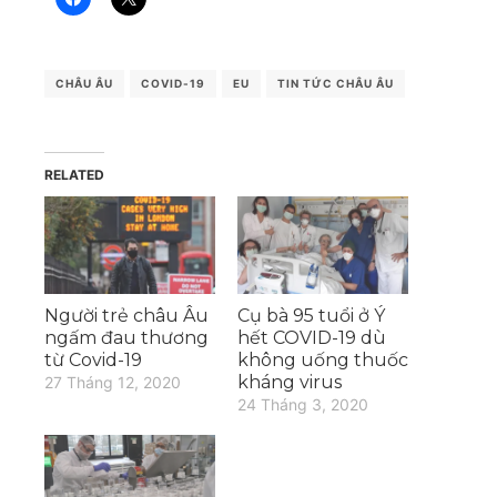
CHÂU ÂU
COVID-19
EU
TIN TỨC CHÂU ÂU
RELATED
Người trẻ châu Âu
Cụ bà 95 tuổi ở Ý
ngấm đau thương
hết COVID-19 dù
từ Covid-19
không uống thuốc
kháng virus
27 Tháng 12, 2020
24 Tháng 3, 2020