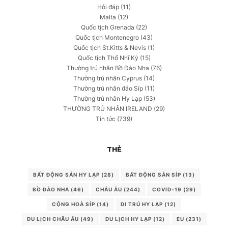
Hỏi đáp
(11)
Malta
(12)
Quốc tịch Grenada
(22)
Quốc tịch Montenegro
(43)
Quốc tịch St.Kitts & Nevis
(1)
Quốc tịch Thổ Nhĩ Kỳ
(15)
Thường trú nhân Bồ Đào Nha
(76)
Thường trú nhân Cyprus
(14)
Thường trú nhân đảo Síp
(11)
Thường trú nhân Hy Lạp
(53)
THƯỜNG TRÚ NHÂN IRELAND
(29)
Tin tức
(739)
THẺ
BẤT ĐỘNG SẢN HY LẠP
(28)
BẤT ĐỘNG SẢN SÍP
(13)
BỒ ĐÀO NHA
(46)
CHÂU ÂU
(244)
COVID-19
(29)
CỘNG HOÀ SÍP
(14)
DI TRÚ HY LẠP
(12)
DU LỊCH CHÂU ÂU
(49)
DU LỊCH HY LẠP
(12)
EU
(231)