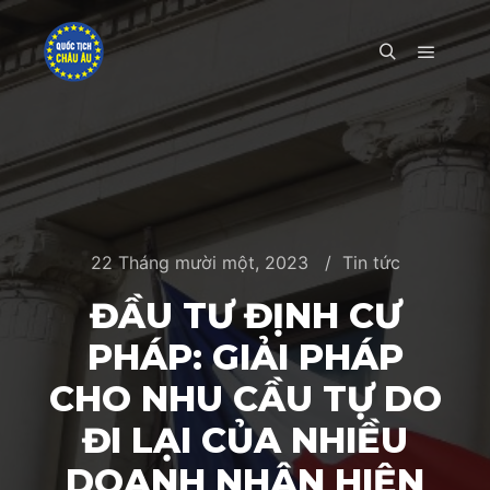
Main m
Search
22 Tháng mười một, 2023
Tin tức
ĐẦU TƯ ĐỊNH CƯ
PHÁP: GIẢI PHÁP
CHO NHU CẦU TỰ DO
ĐI LẠI CỦA NHIỀU
DOANH NHÂN HIỆN