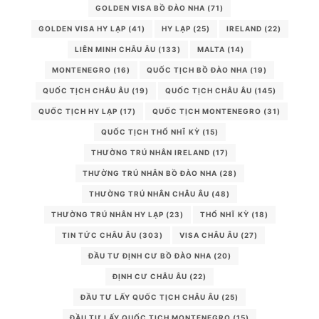
GOLDEN VISA BỒ ĐÀO NHA
(71)
GOLDEN VISA HY LẠP
(41)
HY LẠP
(25)
IRELAND
(22)
LIÊN MINH CHÂU ÂU
(133)
MALTA
(14)
MONTENEGRO
(16)
QUỐC TỊCH BỒ ĐÀO NHA
(19)
QUỐC TỊCH CHÂU ÂU
(19)
QUỐC TỊCH CHÂU ÂU
(145)
QUỐC TỊCH HY LẠP
(17)
QUỐC TỊCH MONTENEGRO
(31)
QUỐC TỊCH THỔ NHĨ KỲ
(15)
THƯỜNG TRÚ NHÂN IRELAND
(17)
THƯỜNG TRÚ NHÂN BỒ ĐÀO NHA
(28)
THƯỜNG TRÚ NHÂN CHÂU ÂU
(48)
THƯỜNG TRÚ NHÂN HY LẠP
(23)
THỔ NHĨ KỲ
(18)
TIN TỨC CHÂU ÂU
(303)
VISA CHÂU ÂU
(27)
ĐẦU TƯ ĐỊNH CƯ BỒ ĐÀO NHA
(20)
ĐỊNH CƯ CHÂU ÂU
(22)
ĐẦU TƯ LẤY QUỐC TỊCH CHÂU ÂU
(25)
ĐẦU TƯ LẤY QUỐC TỊCH MONTENEGRO
(15)