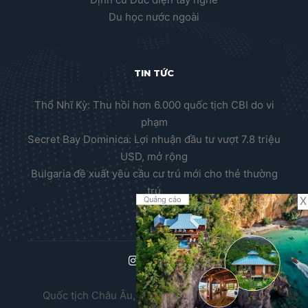
Du học nước ngoài
TIN TỨC
Thổ Nhĩ Kỳ: Thu hồi hơn 6.000 quốc tịch CBI do vi
phạm
Secret Bay Dominica: Lợi nhuận đầu tư vượt 7.8 triệu
USD, mở rộng
Bulgaria đề xuất yêu cầu cư trú mới cho thẻ thường
trú
X
Quảng cáo
Quốc tịch Châu Âu, Thường trú nhân Châu Âu,