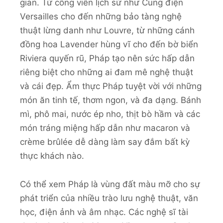
gian. Từ công viên lịch sử như Cung điện
Versailles cho đến những bảo tàng nghệ
thuật lừng danh như Louvre, từ những cánh
đồng hoa Lavender hùng vĩ cho đến bờ biển
Riviera quyến rũ, Pháp tạo nên sức hấp dẫn
riêng biệt cho những ai đam mê nghệ thuật
và cái đẹp. Ẩm thực Pháp tuyệt vời với những
món ăn tinh tế, thơm ngon, và đa dạng. Bánh
mì, phô mai, nước ép nho, thịt bò hầm và các
món tráng miệng hấp dẫn như macaron và
crème brûlée dễ dàng làm say đắm bất kỳ
thực khách nào.
Có thể xem Pháp là vùng đất màu mỡ cho sự
phát triển của nhiều trào lưu nghệ thuật, văn
học, điện ảnh và âm nhạc. Các nghệ sĩ tài