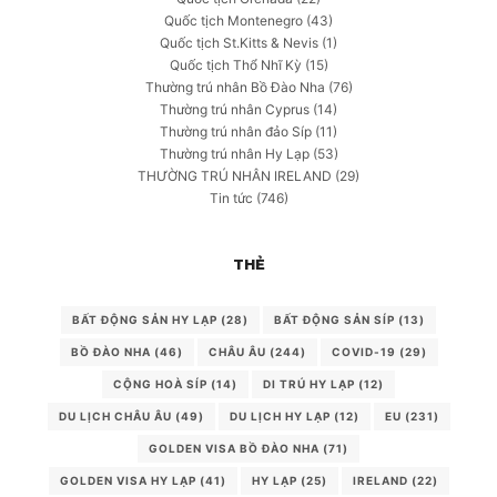
Quốc tịch Montenegro
(43)
Quốc tịch St.Kitts & Nevis
(1)
Quốc tịch Thổ Nhĩ Kỳ
(15)
Thường trú nhân Bồ Đào Nha
(76)
Thường trú nhân Cyprus
(14)
Thường trú nhân đảo Síp
(11)
Thường trú nhân Hy Lạp
(53)
THƯỜNG TRÚ NHÂN IRELAND
(29)
Tin tức
(746)
THẺ
BẤT ĐỘNG SẢN HY LẠP
(28)
BẤT ĐỘNG SẢN SÍP
(13)
BỒ ĐÀO NHA
(46)
CHÂU ÂU
(244)
COVID-19
(29)
CỘNG HOÀ SÍP
(14)
DI TRÚ HY LẠP
(12)
DU LỊCH CHÂU ÂU
(49)
DU LỊCH HY LẠP
(12)
EU
(231)
GOLDEN VISA BỒ ĐÀO NHA
(71)
GOLDEN VISA HY LẠP
(41)
HY LẠP
(25)
IRELAND
(22)