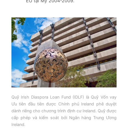
EU tại Mỹ 2004-2009.
Quỹ Irish Diaspora Loan Fund (IDLF) là Quỹ Vốn vay
Ưu tiên đầu tiên được Chính phủ Ireland phê duyệt
dành riêng cho chương trình định cư Ireland. Quỹ được
cấp phép và kiểm soát bởi Ngân hàng Trung Ương
Ireland.