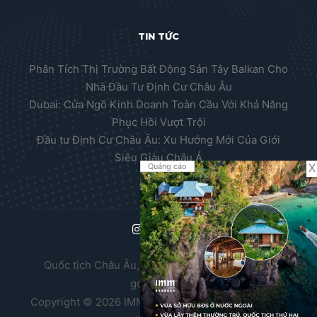
TIN TỨC
Phân Tích Thị Trường Bất Động Sản Tây Balkan Cho
Nhà Đầu Tư Định Cư Châu Âu
Dubai: Cửa Ngõ Kinh Doanh Toàn Cầu Với Khả Năng
Phục Hồi Vượt Trội
Đầu tư Định Cư Châu Âu: Xu Hướng Mới Của Giới
Siêu Giàu Châu Á
X
Quảng cáo
Quốc tịch Châu Âu, Thường trú nhân Châu Âu,
golden visa
Copyright © 2026 IMM Group. Thiết kế website bởi