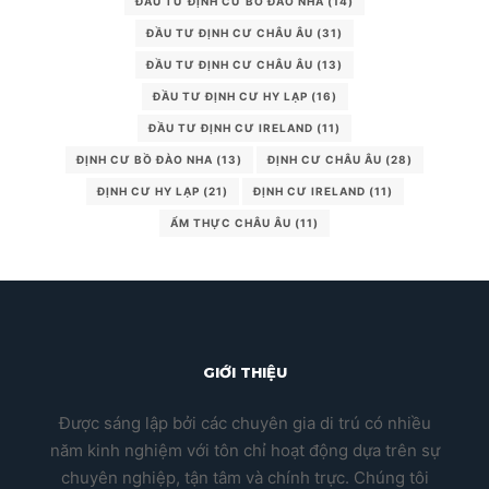
ĐẦU TƯ ĐỊNH CƯ BỒ ĐÀO NHA
(14)
ĐẦU TƯ ĐỊNH CƯ CHÂU ÂU
(31)
ĐẦU TƯ ĐỊNH CƯ CHÂU ÂU
(13)
ĐẦU TƯ ĐỊNH CƯ HY LẠP
(16)
ĐẦU TƯ ĐỊNH CƯ IRELAND
(11)
ĐỊNH CƯ BỒ ĐÀO NHA
(13)
ĐỊNH CƯ CHÂU ÂU
(28)
ĐỊNH CƯ HY LẠP
(21)
ĐỊNH CƯ IRELAND
(11)
ẨM THỰC CHÂU ÂU
(11)
GIỚI THIỆU
Được sáng lập bởi các chuyên gia di trú có nhiều
năm kinh nghiệm với tôn chỉ hoạt động dựa trên sự
chuyên nghiệp, tận tâm và chính trực. Chúng tôi