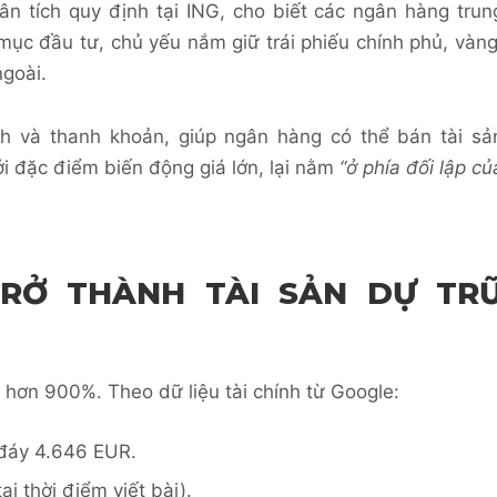
n tích quy định tại ING, cho biết các ngân hàng trun
ục đầu tư, chủ yếu nắm giữ trái phiếu chính phủ, vàng
ngoài.
nh và thanh khoản, giúp ngân hàng có thể bán tài sả
với đặc điểm biến động giá lớn, lại nằm
“ở phía đối lập củ
TRỞ THÀNH TÀI SẢN DỰ TR
 hơn 900%. Theo dữ liệu tài chính từ Google:
 đáy 4.646 EUR.
ại thời điểm viết bài).