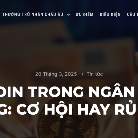
 | THƯỜNG TRÚ NHÂN CHÂU ÂU
ƯU ĐIỂM
ĐIỀU KIỆN
CÂU 
20 Tháng 3, 2025
Tin tức
COIN TRONG NGÂN
: CƠ HỘI HAY RỦ