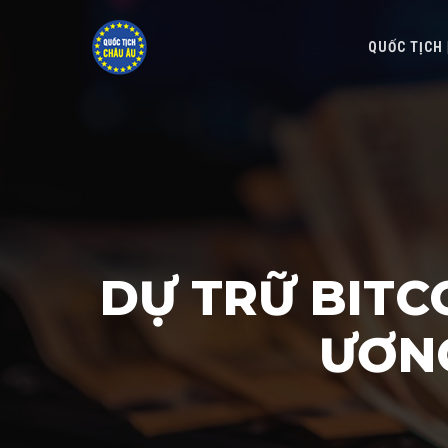
QUỐC TỊCH
DỰ TRỮ BIT
ƯƠNG