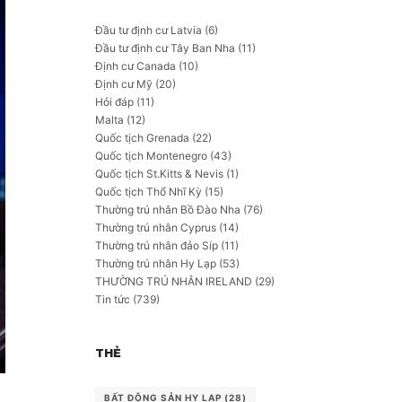
Đầu tư định cư Latvia
(6)
Đầu tư định cư Tây Ban Nha
(11)
Định cư Canada
(10)
Định cư Mỹ
(20)
Hỏi đáp
(11)
Malta
(12)
Quốc tịch Grenada
(22)
Quốc tịch Montenegro
(43)
Quốc tịch St.Kitts & Nevis
(1)
Quốc tịch Thổ Nhĩ Kỳ
(15)
Thường trú nhân Bồ Đào Nha
(76)
Thường trú nhân Cyprus
(14)
Thường trú nhân đảo Síp
(11)
Thường trú nhân Hy Lạp
(53)
THƯỜNG TRÚ NHÂN IRELAND
(29)
Tin tức
(739)
THẺ
BẤT ĐỘNG SẢN HY LẠP
(28)