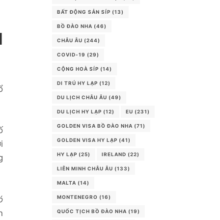
BẤT ĐỘNG SẢN SÍP
(13)
BỒ ĐÀO NHA
(46)
I
CHÂU ÂU
(244)
COVID-19
(29)
CỘNG HOÀ SÍP
(14)
DI TRÚ HY LẠP
(12)
ổ
DU LỊCH CHÂU ÂU
(49)
DU LỊCH HY LẠP
(12)
EU
(231)
GOLDEN VISA BỒ ĐÀO NHA
(71)
ố
GOLDEN VISA HY LẠP
(41)
i
HY LẠP
(25)
IRELAND
(22)
g
LIÊN MINH CHÂU ÂU
(133)
MALTA
(14)
MONTENEGRO
(16)
ó
QUỐC TỊCH BỒ ĐÀO NHA
(19)
n