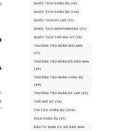
t
QUỐC TỊCH CHÂU ÂU
(19)
QUỐC TỊCH CHÂU ÂU
(145)
QUỐC TỊCH HY LẠP
(17)
QUỐC TỊCH MONTENEGRO
(31)
P
QUỐC TỊCH THỔ NHĨ KỲ
(15)
THƯỜNG TRÚ NHÂN IRELAND
(17)
THƯỜNG TRÚ NHÂN BỒ ĐÀO NHA
À
(28)
THƯỜNG TRÚ NHÂN CHÂU ÂU
(48)
n
THƯỜNG TRÚ NHÂN HY LẠP
(23)
a
THỔ NHĨ KỲ
(18)
”
TIN TỨC CHÂU ÂU
(303)
VISA CHÂU ÂU
(27)
ĐẦU TƯ ĐỊNH CƯ BỒ ĐÀO NHA