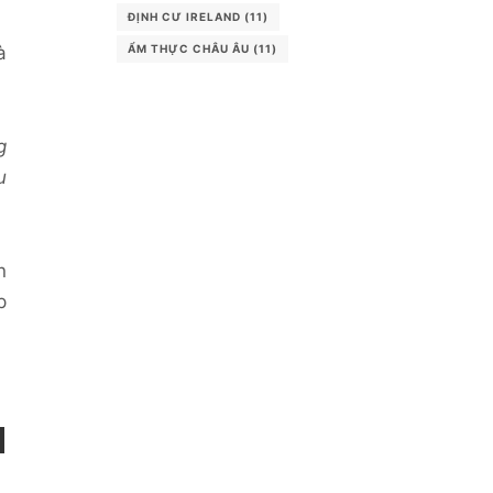
ĐỊNH CƯ IRELAND
(11)
ẨM THỰC CHÂU ÂU
(11)
à
g
u
n
p
M