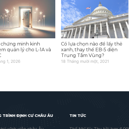
 chứng minh kinh
Có lựa chọn nào để lấy thẻ
ệm quản lý cho L-1A và
xanh, thay thế EB-5 diện
C
Trung Tâm Vùng?
áng 1, 2026
18 Tháng mười một, 2021
 TRÌNH ĐỊNH CƯ CHÂU ÂU
TIN TỨC
trú vĩnh viễn châu Âu
Thổ Nhĩ Kỳ: Thu hồi hơn 6.0