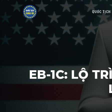
QUỐC TỊCH
EB-1C: LỘ T