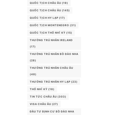
QUỐC TỊCH CHÂU ÂU
(19)
QUỐC TỊCH CHÂU ÂU
(145)
QUỐC TỊCH HY LẠP
(17)
QUỐC TỊCH MONTENEGRO
(31)
QUỐC TỊCH THỔ NHĨ KỲ
(15)
THƯỜNG TRÚ NHÂN IRELAND
(17)
THƯỜNG TRÚ NHÂN BỒ ĐÀO NHA
(28)
THƯỜNG TRÚ NHÂN CHÂU ÂU
(48)
THƯỜNG TRÚ NHÂN HY LẠP
(23)
THỔ NHĨ KỲ
(18)
TIN TỨC CHÂU ÂU
(303)
VISA CHÂU ÂU
(27)
ĐẦU TƯ ĐỊNH CƯ BỒ ĐÀO NHA