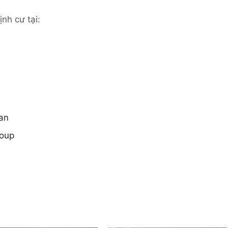
nh cư tại:
an
roup