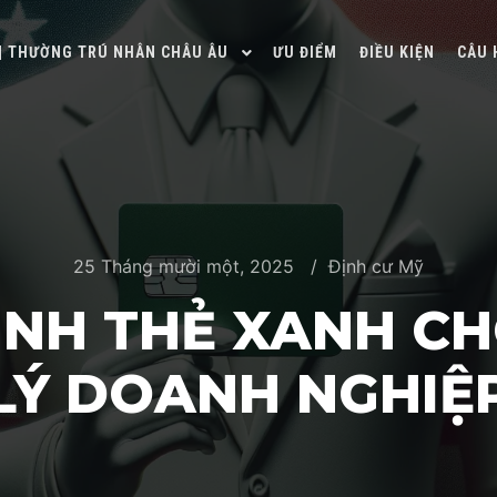
 | THƯỜNG TRÚ NHÂN CHÂU ÂU
ƯU ĐIỂM
ĐIỀU KIỆN
CÂU 
25 Tháng mười một, 2025
Định cư Mỹ
RÌNH THẺ XANH 
LÝ DOANH NGHIỆ