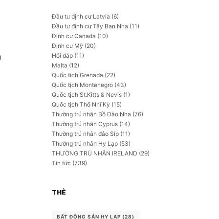
Đầu tư định cư Latvia
(6)
Đầu tư định cư Tây Ban Nha
(11)
Định cư Canada
(10)
Định cư Mỹ
(20)
Hỏi đáp
(11)
m
Malta
(12)
Quốc tịch Grenada
(22)
Quốc tịch Montenegro
(43)
Quốc tịch St.Kitts & Nevis
(1)
Quốc tịch Thổ Nhĩ Kỳ
(15)
Thường trú nhân Bồ Đào Nha
(76)
Thường trú nhân Cyprus
(14)
Thường trú nhân đảo Síp
(11)
Thường trú nhân Hy Lạp
(53)
THƯỜNG TRÚ NHÂN IRELAND
(29)
Tin tức
(739)
THẺ
BẤT ĐỘNG SẢN HY LẠP
(28)