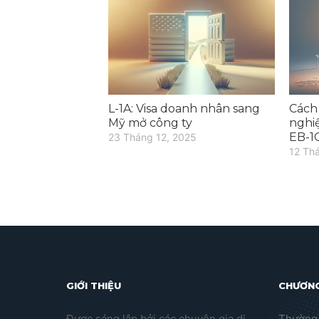
L-1A: Visa doanh nhân sang
Cách
Mỹ mở công ty
nghi
EB-1
23 Tháng 12, 2025
12 Th
GIỚI THIỆU
CHƯƠNG
Được sáng lập bởi các chuyên gia di
Thường 