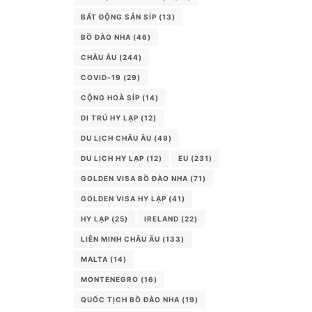
BẤT ĐỘNG SẢN SÍP
(13)
BỒ ĐÀO NHA
(46)
CHÂU ÂU
(244)
COVID-19
(29)
CỘNG HOÀ SÍP
(14)
DI TRÚ HY LẠP
(12)
DU LỊCH CHÂU ÂU
(49)
DU LỊCH HY LẠP
(12)
EU
(231)
GOLDEN VISA BỒ ĐÀO NHA
(71)
GOLDEN VISA HY LẠP
(41)
HY LẠP
(25)
IRELAND
(22)
LIÊN MINH CHÂU ÂU
(133)
MALTA
(14)
MONTENEGRO
(16)
QUỐC TỊCH BỒ ĐÀO NHA
(19)