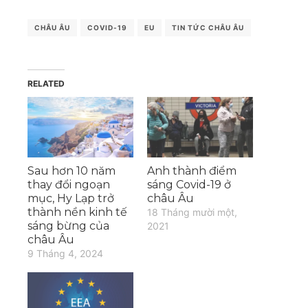
CHÂU ÂU
COVID-19
EU
TIN TỨC CHÂU ÂU
RELATED
Sau hơn 10 năm
Anh thành điểm
thay đổi ngoạn
sáng Covid-19 ở
mục, Hy Lạp trở
châu Âu
thành nền kinh tế
18 Tháng mười một,
sáng bừng của
2021
châu Âu
9 Tháng 4, 2024