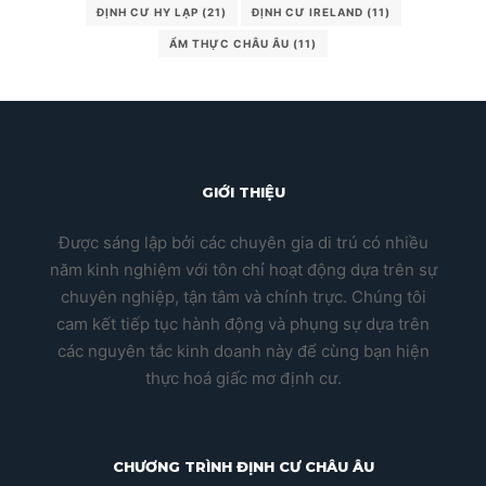
ĐỊNH CƯ HY LẠP
(21)
ĐỊNH CƯ IRELAND
(11)
ẨM THỰC CHÂU ÂU
(11)
GIỚI THIỆU
Được sáng lập bởi các chuyên gia di trú có nhiều
năm kinh nghiệm với tôn chỉ hoạt động dựa trên sự
chuyên nghiệp, tận tâm và chính trực. Chúng tôi
cam kết tiếp tục hành động và phụng sự dựa trên
các nguyên tắc kinh doanh này để cùng bạn hiện
thực hoá giấc mơ định cư.
CHƯƠNG TRÌNH ĐỊNH CƯ CHÂU ÂU