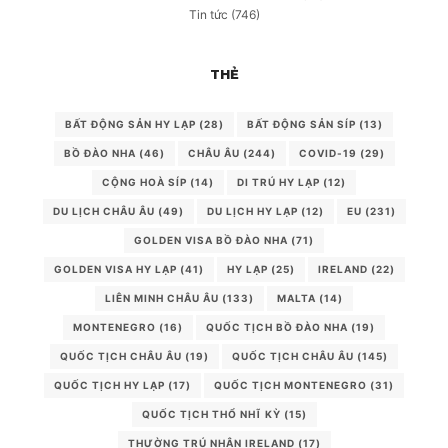
Tin tức
(746)
THẺ
BẤT ĐỘNG SẢN HY LẠP
(28)
BẤT ĐỘNG SẢN SÍP
(13)
BỒ ĐÀO NHA
(46)
CHÂU ÂU
(244)
COVID-19
(29)
CỘNG HOÀ SÍP
(14)
DI TRÚ HY LẠP
(12)
DU LỊCH CHÂU ÂU
(49)
DU LỊCH HY LẠP
(12)
EU
(231)
GOLDEN VISA BỒ ĐÀO NHA
(71)
GOLDEN VISA HY LẠP
(41)
HY LẠP
(25)
IRELAND
(22)
LIÊN MINH CHÂU ÂU
(133)
MALTA
(14)
MONTENEGRO
(16)
QUỐC TỊCH BỒ ĐÀO NHA
(19)
QUỐC TỊCH CHÂU ÂU
(19)
QUỐC TỊCH CHÂU ÂU
(145)
QUỐC TỊCH HY LẠP
(17)
QUỐC TỊCH MONTENEGRO
(31)
QUỐC TỊCH THỔ NHĨ KỲ
(15)
THƯỜNG TRÚ NHÂN IRELAND
(17)