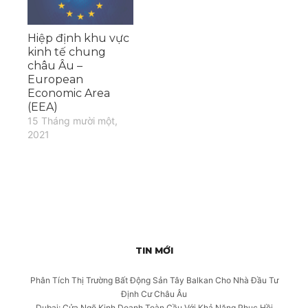
Hiệp định khu vực
kinh tế chung
châu Âu –
European
Economic Area
(EEA)
15 Tháng mười một,
2021
TIN MỚI
Phân Tích Thị Trường Bất Động Sản Tây Balkan Cho Nhà Đầu Tư
Định Cư Châu Âu
Dubai: Cửa Ngõ Kinh Doanh Toàn Cầu Với Khả Năng Phục Hồi