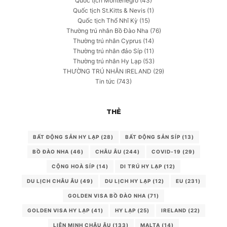
Quốc tịch Montenegro
(43)
Quốc tịch St.Kitts & Nevis
(1)
Quốc tịch Thổ Nhĩ Kỳ
(15)
Thường trú nhân Bồ Đào Nha
(76)
Thường trú nhân Cyprus
(14)
Thường trú nhân đảo Síp
(11)
Thường trú nhân Hy Lạp
(53)
THƯỜNG TRÚ NHÂN IRELAND
(29)
Tin tức
(743)
THẺ
BẤT ĐỘNG SẢN HY LẠP
(28)
BẤT ĐỘNG SẢN SÍP
(13)
BỒ ĐÀO NHA
(46)
CHÂU ÂU
(244)
COVID-19
(29)
CỘNG HOÀ SÍP
(14)
DI TRÚ HY LẠP
(12)
DU LỊCH CHÂU ÂU
(49)
DU LỊCH HY LẠP
(12)
EU
(231)
GOLDEN VISA BỒ ĐÀO NHA
(71)
GOLDEN VISA HY LẠP
(41)
HY LẠP
(25)
IRELAND
(22)
LIÊN MINH CHÂU ÂU
(133)
MALTA
(14)