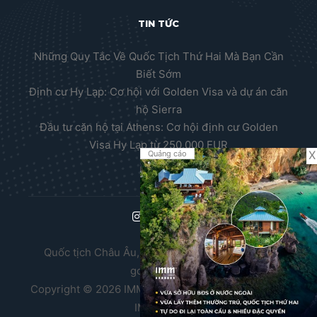
TIN TỨC
Những Quy Tắc Về Quốc Tịch Thứ Hai Mà Bạn Cần
Biết Sớm
Định cư Hy Lạp: Cơ hội với Golden Visa và dự án căn
hộ Sierra
Đầu tư căn hộ tại Athens: Cơ hội định cư Golden
Visa Hy Lạp từ 250.000 EUR
X
Quảng cáo
Quốc tịch Châu Âu, Thường trú nhân Châu Âu,
golden visa
Copyright © 2026 IMM Group. Thiết kế website bởi
IMM BDA.