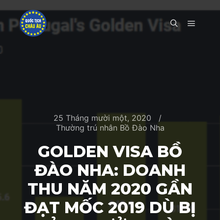
Main m
Search
25 Tháng mười một, 2020
Thường trú nhân Bồ Đào Nha
GOLDEN VISA BỒ
ĐÀO NHA: DOANH
THU NĂM 2020 GẦN
ĐẠT MỐC 2019 DÙ BỊ