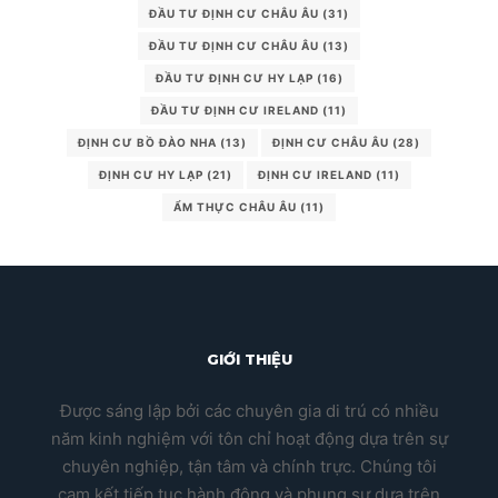
ĐẦU TƯ ĐỊNH CƯ CHÂU ÂU
(31)
ĐẦU TƯ ĐỊNH CƯ CHÂU ÂU
(13)
ĐẦU TƯ ĐỊNH CƯ HY LẠP
(16)
ĐẦU TƯ ĐỊNH CƯ IRELAND
(11)
ĐỊNH CƯ BỒ ĐÀO NHA
(13)
ĐỊNH CƯ CHÂU ÂU
(28)
ĐỊNH CƯ HY LẠP
(21)
ĐỊNH CƯ IRELAND
(11)
ẨM THỰC CHÂU ÂU
(11)
GIỚI THIỆU
Được sáng lập bởi các chuyên gia di trú có nhiều
năm kinh nghiệm với tôn chỉ hoạt động dựa trên sự
chuyên nghiệp, tận tâm và chính trực. Chúng tôi
cam kết tiếp tục hành động và phụng sự dựa trên