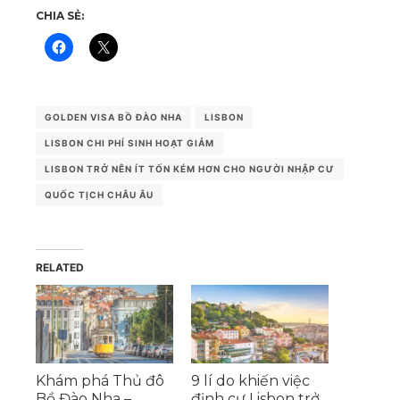
CHIA SẺ:
GOLDEN VISA BỒ ĐÀO NHA
LISBON
LISBON CHI PHÍ SINH HOẠT GIẢM
LISBON TRỞ NÊN ÍT TỐN KÉM HƠN CHO NGƯỜI NHẬP CƯ
QUỐC TỊCH CHÂU ÂU
RELATED
Khám phá Thủ đô
9 lí do khiến việc
Bồ Đào Nha –
định cư Lisbon trở