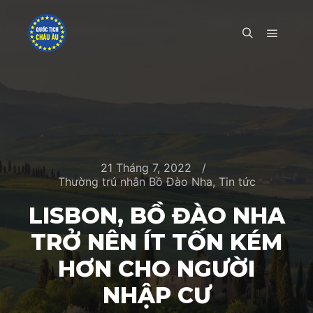
Main m
Search
21 Tháng 7, 2022
Thường trú nhân Bồ Đào Nha
,
Tin tức
LISBON, BỒ ĐÀO NHA
TRỞ NÊN ÍT TỐN KÉM
HƠN CHO NGƯỜI
NHẬP CƯ