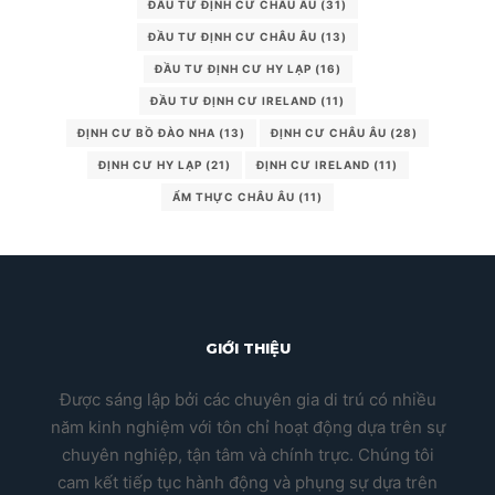
ĐẦU TƯ ĐỊNH CƯ CHÂU ÂU
(31)
ĐẦU TƯ ĐỊNH CƯ CHÂU ÂU
(13)
ĐẦU TƯ ĐỊNH CƯ HY LẠP
(16)
ĐẦU TƯ ĐỊNH CƯ IRELAND
(11)
ĐỊNH CƯ BỒ ĐÀO NHA
(13)
ĐỊNH CƯ CHÂU ÂU
(28)
ĐỊNH CƯ HY LẠP
(21)
ĐỊNH CƯ IRELAND
(11)
ẨM THỰC CHÂU ÂU
(11)
GIỚI THIỆU
Được sáng lập bởi các chuyên gia di trú có nhiều
năm kinh nghiệm với tôn chỉ hoạt động dựa trên sự
chuyên nghiệp, tận tâm và chính trực. Chúng tôi
cam kết tiếp tục hành động và phụng sự dựa trên