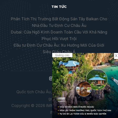
TIN TỨC
Phân Tích Thị Trường Bất Động Sản Tây Balkan Cho
Nhà Đầu Tư Định Cư Châu Âu
Dubai: Cửa Ngõ Kinh Doanh Toàn Cầu Với Khả Năng
Phục Hồi Vượt Trội
Đầu tư Định Cư Châu Âu: Xu Hướng Mới Của Giới
Siêu Giàu Châu Á
X
Quảng cáo
Quốc tịch Châu Âu, Thường trú nhân Châu Âu,
golden visa
Copyright © 2026 IMM Group. Thiết kế website bởi
IMM BDA.