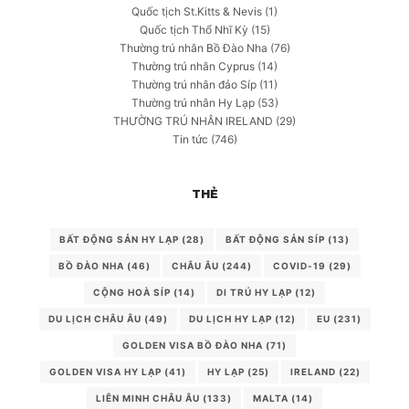
Quốc tịch St.Kitts & Nevis
(1)
Quốc tịch Thổ Nhĩ Kỳ
(15)
Thường trú nhân Bồ Đào Nha
(76)
Thường trú nhân Cyprus
(14)
Thường trú nhân đảo Síp
(11)
Thường trú nhân Hy Lạp
(53)
THƯỜNG TRÚ NHÂN IRELAND
(29)
Tin tức
(746)
THẺ
BẤT ĐỘNG SẢN HY LẠP
(28)
BẤT ĐỘNG SẢN SÍP
(13)
BỒ ĐÀO NHA
(46)
CHÂU ÂU
(244)
COVID-19
(29)
CỘNG HOÀ SÍP
(14)
DI TRÚ HY LẠP
(12)
DU LỊCH CHÂU ÂU
(49)
DU LỊCH HY LẠP
(12)
EU
(231)
GOLDEN VISA BỒ ĐÀO NHA
(71)
GOLDEN VISA HY LẠP
(41)
HY LẠP
(25)
IRELAND
(22)
LIÊN MINH CHÂU ÂU
(133)
MALTA
(14)