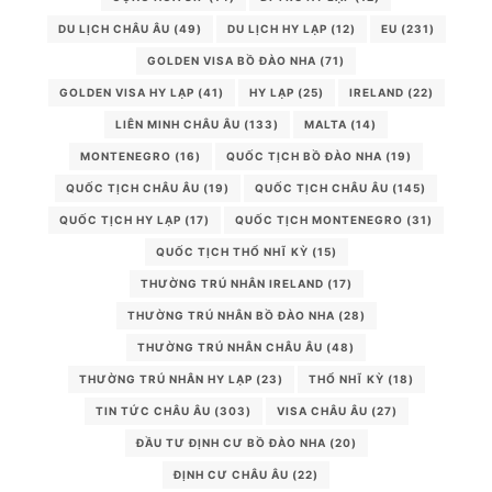
DU LỊCH CHÂU ÂU
(49)
DU LỊCH HY LẠP
(12)
EU
(231)
GOLDEN VISA BỒ ĐÀO NHA
(71)
GOLDEN VISA HY LẠP
(41)
HY LẠP
(25)
IRELAND
(22)
LIÊN MINH CHÂU ÂU
(133)
MALTA
(14)
MONTENEGRO
(16)
QUỐC TỊCH BỒ ĐÀO NHA
(19)
QUỐC TỊCH CHÂU ÂU
(19)
QUỐC TỊCH CHÂU ÂU
(145)
QUỐC TỊCH HY LẠP
(17)
QUỐC TỊCH MONTENEGRO
(31)
QUỐC TỊCH THỔ NHĨ KỲ
(15)
THƯỜNG TRÚ NHÂN IRELAND
(17)
THƯỜNG TRÚ NHÂN BỒ ĐÀO NHA
(28)
THƯỜNG TRÚ NHÂN CHÂU ÂU
(48)
THƯỜNG TRÚ NHÂN HY LẠP
(23)
THỔ NHĨ KỲ
(18)
TIN TỨC CHÂU ÂU
(303)
VISA CHÂU ÂU
(27)
ĐẦU TƯ ĐỊNH CƯ BỒ ĐÀO NHA
(20)
ĐỊNH CƯ CHÂU ÂU
(22)