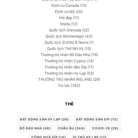
Định cư Canada
(10)
Định cư Mỹ
(20)
Hỏi đáp
(11)
Malta
(12)
Quốc tịch Grenada
(22)
Quốc tịch Montenegro
(43)
Quốc tịch St.Kitts & Nevis
(1)
Quốc tịch Thổ Nhĩ Kỳ
(15)
Thường trú nhân Bồ Đào Nha
(76)
Thường trú nhân Cyprus
(14)
Thường trú nhân đảo Síp
(11)
Thường trú nhân Hy Lạp
(53)
THƯỜNG TRÚ NHÂN IRELAND
(29)
Tin tức
(743)
THẺ
BẤT ĐỘNG SẢN HY LẠP
(28)
BẤT ĐỘNG SẢN SÍP
(13)
BỒ ĐÀO NHA
(46)
CHÂU ÂU
(244)
COVID-19
(29)
CỘNG HOÀ SÍP
(14)
DI TRÚ HY LẠP
(12)