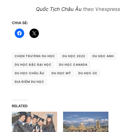
Quốc Tịch Châu Âu
theo Vnexpress
CHIA SẺ:
CHỌN TRƯỜNG DU HỌC
DU HỌC 2022
DU HỌC ANH
DU HỌC BẬC ĐẠI HỌC
DU HỌC CANADA
DU HỌC CHÂU ÂU
DU HỌC MỸ
DU HỌC ÚC
ĐỊA ĐIỂM DU HỌC
RELATED