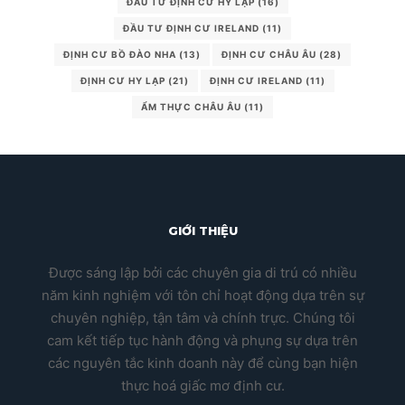
ĐẦU TƯ ĐỊNH CƯ HY LẠP
(16)
ĐẦU TƯ ĐỊNH CƯ IRELAND
(11)
ĐỊNH CƯ BỒ ĐÀO NHA
(13)
ĐỊNH CƯ CHÂU ÂU
(28)
ĐỊNH CƯ HY LẠP
(21)
ĐỊNH CƯ IRELAND
(11)
ẨM THỰC CHÂU ÂU
(11)
GIỚI THIỆU
Được sáng lập bởi các chuyên gia di trú có nhiều
năm kinh nghiệm với tôn chỉ hoạt động dựa trên sự
chuyên nghiệp, tận tâm và chính trực. Chúng tôi
cam kết tiếp tục hành động và phụng sự dựa trên
các nguyên tắc kinh doanh này để cùng bạn hiện
thực hoá giấc mơ định cư.