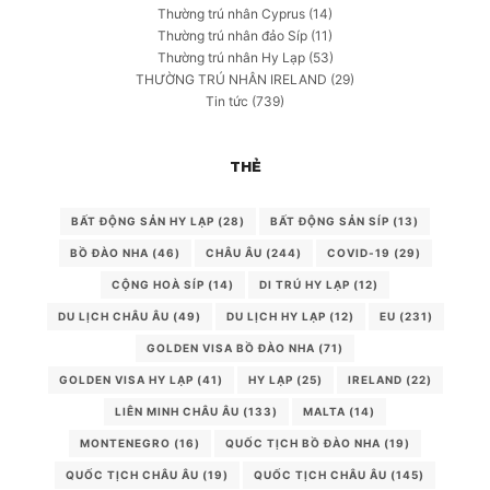
Thường trú nhân Cyprus
(14)
Thường trú nhân đảo Síp
(11)
Thường trú nhân Hy Lạp
(53)
THƯỜNG TRÚ NHÂN IRELAND
(29)
Tin tức
(739)
THẺ
BẤT ĐỘNG SẢN HY LẠP
(28)
BẤT ĐỘNG SẢN SÍP
(13)
BỒ ĐÀO NHA
(46)
CHÂU ÂU
(244)
COVID-19
(29)
CỘNG HOÀ SÍP
(14)
DI TRÚ HY LẠP
(12)
DU LỊCH CHÂU ÂU
(49)
DU LỊCH HY LẠP
(12)
EU
(231)
GOLDEN VISA BỒ ĐÀO NHA
(71)
GOLDEN VISA HY LẠP
(41)
HY LẠP
(25)
IRELAND
(22)
LIÊN MINH CHÂU ÂU
(133)
MALTA
(14)
MONTENEGRO
(16)
QUỐC TỊCH BỒ ĐÀO NHA
(19)
QUỐC TỊCH CHÂU ÂU
(19)
QUỐC TỊCH CHÂU ÂU
(145)