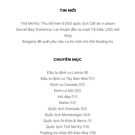
TIN MỚI
Thổ Nhĩ Kỳ: Thu hồi hơn 6.000 quốc tịch CBI do vi phạm
Secret Bay Dominica: Lợi nhuận đầu tư vượt 7.8 triệu USD, mở
rộng
Bulgaria đề xuất yêu cầu cư trú mới cho thẻ thường trú
CHUYÊN MỤC
Đầu tư định cư Latvia
(6)
Đầu tư định cư Tây Ban Nha
(11)
Định cư Canada
(10)
Định cư Mỹ
(20)
Hỏi đáp
(11)
Malta
(12)
Quốc tịch Grenada
(22)
Quốc tịch Montenegro
(43)
Quốc tịch St.Kitts & Nevis
(1)
Quốc tịch Thổ Nhĩ Kỳ
(15)
Thường trú nhân Bồ Đào Nha
(76)