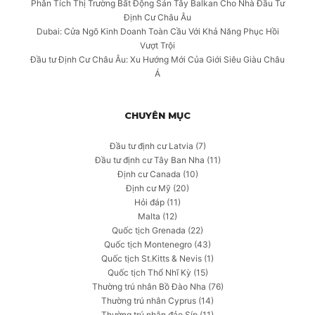
Phân Tích Thị Trường Bất Động Sản Tây Balkan Cho Nhà Đầu Tư
Định Cư Châu Âu
Dubai: Cửa Ngõ Kinh Doanh Toàn Cầu Với Khả Năng Phục Hồi
Vượt Trội
Đầu tư Định Cư Châu Âu: Xu Hướng Mới Của Giới Siêu Giàu Châu
Á
CHUYÊN MỤC
Đầu tư định cư Latvia
(7)
Đầu tư định cư Tây Ban Nha
(11)
Định cư Canada
(10)
Định cư Mỹ
(20)
Hỏi đáp
(11)
Malta
(12)
Quốc tịch Grenada
(22)
Quốc tịch Montenegro
(43)
Quốc tịch St.Kitts & Nevis
(1)
Quốc tịch Thổ Nhĩ Kỳ
(15)
Thường trú nhân Bồ Đào Nha
(76)
Thường trú nhân Cyprus
(14)
Thường trú nhân đảo Síp
(11)