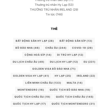
Thường trú nhân Hy Lạp
(53)
THƯỜNG TRÚ NHÂN IRELAND
(29)
Tin tức
(746)
THẺ
BẤT ĐỘNG SẢN HY LẠP
(28)
BẤT ĐỘNG SẢN SÍP
(13)
BỒ ĐÀO NHA
(46)
CHÂU ÂU
(244)
COVID-19
(29)
CỘNG HOÀ SÍP
(14)
DI TRÚ HY LẠP
(12)
DU LỊCH CHÂU ÂU
(49)
DU LỊCH HY LẠP
(12)
EU
(231)
GOLDEN VISA BỒ ĐÀO NHA
(71)
GOLDEN VISA HY LẠP
(41)
HY LẠP
(25)
IRELAND
(22)
LIÊN MINH CHÂU ÂU
(133)
MALTA
(14)
MONTENEGRO
(16)
QUỐC TỊCH BỒ ĐÀO NHA
(19)
QUỐC TỊCH CHÂU ÂU
(19)
QUỐC TỊCH CHÂU ÂU
(145)
QUỐC TỊCH HY LẠP
(17)
QUỐC TỊCH MONTENEGRO
(31)