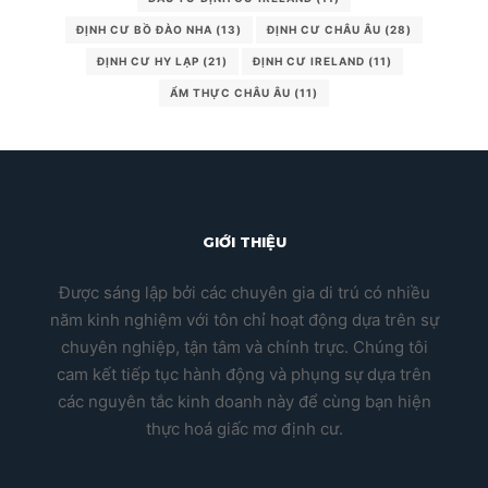
ĐỊNH CƯ BỒ ĐÀO NHA
(13)
ĐỊNH CƯ CHÂU ÂU
(28)
ĐỊNH CƯ HY LẠP
(21)
ĐỊNH CƯ IRELAND
(11)
ẨM THỰC CHÂU ÂU
(11)
GIỚI THIỆU
Được sáng lập bởi các chuyên gia di trú có nhiều
năm kinh nghiệm với tôn chỉ hoạt động dựa trên sự
chuyên nghiệp, tận tâm và chính trực. Chúng tôi
cam kết tiếp tục hành động và phụng sự dựa trên
các nguyên tắc kinh doanh này để cùng bạn hiện
thực hoá giấc mơ định cư.