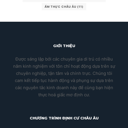
ẨM THỰC CHÂU ÂU
(11)
GIỚI THIỆU
Được sáng lập bởi các chuyên gia di trú có nhiều
năm kinh nghiệm với tôn chỉ hoạt động dựa trên sự
chuyên nghiệp, tận tâm và chính trực. Chúng tôi
cam kết tiếp tục hành động và phụng sự dựa trên
các nguyên tắc kinh doanh này để cùng bạn hiện
thực hoá giấc mơ định cư.
CHƯƠNG TRÌNH ĐỊNH CƯ CHÂU ÂU