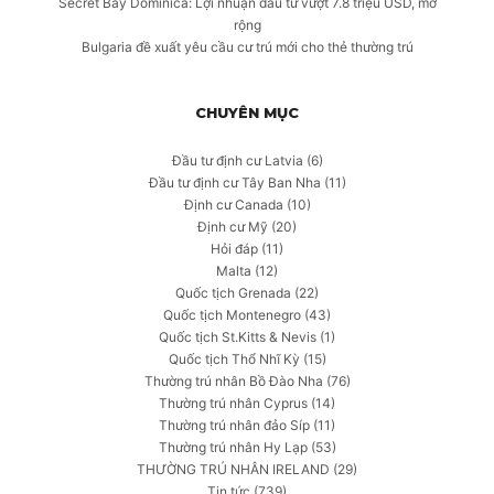
Secret Bay Dominica: Lợi nhuận đầu tư vượt 7.8 triệu USD, mở
rộng
Bulgaria đề xuất yêu cầu cư trú mới cho thẻ thường trú
CHUYÊN MỤC
Đầu tư định cư Latvia
(6)
Đầu tư định cư Tây Ban Nha
(11)
Định cư Canada
(10)
Định cư Mỹ
(20)
Hỏi đáp
(11)
Malta
(12)
Quốc tịch Grenada
(22)
Quốc tịch Montenegro
(43)
Quốc tịch St.Kitts & Nevis
(1)
Quốc tịch Thổ Nhĩ Kỳ
(15)
Thường trú nhân Bồ Đào Nha
(76)
Thường trú nhân Cyprus
(14)
Thường trú nhân đảo Síp
(11)
Thường trú nhân Hy Lạp
(53)
THƯỜNG TRÚ NHÂN IRELAND
(29)
Tin tức
(739)