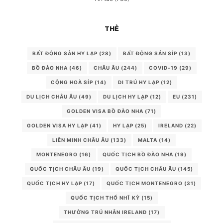
THẺ
BẤT ĐỘNG SẢN HY LẠP
(28)
BẤT ĐỘNG SẢN SÍP
(13)
BỒ ĐÀO NHA
(46)
CHÂU ÂU
(244)
COVID-19
(29)
CỘNG HOÀ SÍP
(14)
DI TRÚ HY LẠP
(12)
DU LỊCH CHÂU ÂU
(49)
DU LỊCH HY LẠP
(12)
EU
(231)
GOLDEN VISA BỒ ĐÀO NHA
(71)
GOLDEN VISA HY LẠP
(41)
HY LẠP
(25)
IRELAND
(22)
LIÊN MINH CHÂU ÂU
(133)
MALTA
(14)
MONTENEGRO
(16)
QUỐC TỊCH BỒ ĐÀO NHA
(19)
QUỐC TỊCH CHÂU ÂU
(19)
QUỐC TỊCH CHÂU ÂU
(145)
QUỐC TỊCH HY LẠP
(17)
QUỐC TỊCH MONTENEGRO
(31)
QUỐC TỊCH THỔ NHĨ KỲ
(15)
THƯỜNG TRÚ NHÂN IRELAND
(17)