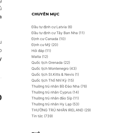
g
ủ
CHUYÊN MỤC
a
Đầu tư định cư Latvia
(6)
Đầu tư định cư Tây Ban Nha
(11)
Định cư Canada
(10)
u
Định cư Mỹ
(20)
o
Hỏi đáp
(11)
Malta
(12)
y
Quốc tịch Grenada
(22)
Quốc tịch Montenegro
(43)
Quốc tịch St.Kitts & Nevis
(1)
Quốc tịch Thổ Nhĩ Kỳ
(15)
Thường trú nhân Bồ Đào Nha
(76)
Thường trú nhân Cyprus
(14)
0
Thường trú nhân đảo Síp
(11)
Thường trú nhân Hy Lạp
(53)
THƯỜNG TRÚ NHÂN IRELAND
(29)
Tin tức
(739)