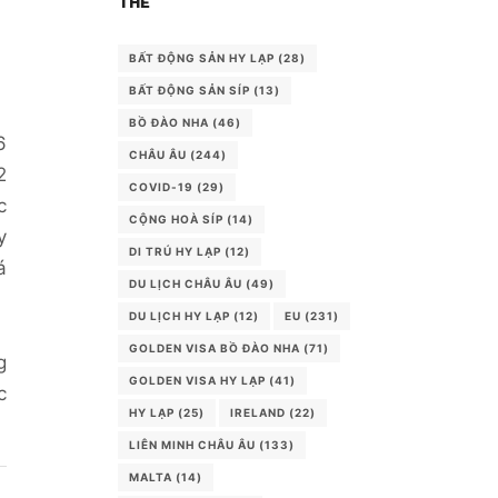
THẺ
BẤT ĐỘNG SẢN HY LẠP
(28)
BẤT ĐỘNG SẢN SÍP
(13)
BỒ ĐÀO NHA
(46)
6
CHÂU ÂU
(244)
2
COVID-19
(29)
c
CỘNG HOÀ SÍP
(14)
y
DI TRÚ HY LẠP
(12)
á
DU LỊCH CHÂU ÂU
(49)
DU LỊCH HY LẠP
(12)
EU
(231)
GOLDEN VISA BỒ ĐÀO NHA
(71)
g
GOLDEN VISA HY LẠP
(41)
c
HY LẠP
(25)
IRELAND
(22)
LIÊN MINH CHÂU ÂU
(133)
MALTA
(14)