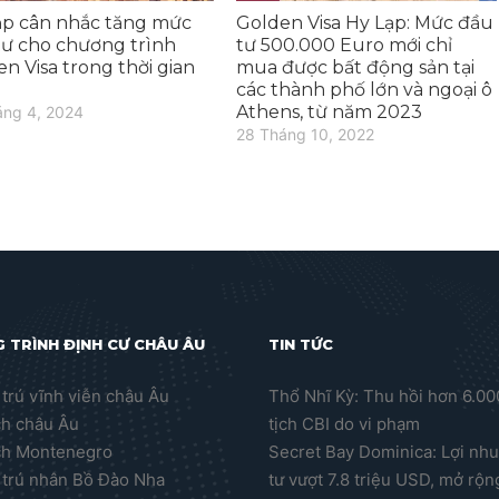
ạp cân nhắc tăng mức
Golden Visa Hy Lạp: Mức đầu
tư cho chương trình
tư 500.000 Euro mới chỉ
n Visa trong thời gian
mua được bất động sản tại
các thành phố lớn và ngoại ô
Athens, từ năm 2023
áng 4, 2024
28 Tháng 10, 2022
 TRÌNH ĐỊNH CƯ CHÂU ÂU
TIN TỨC
trú vĩnh viễn châu Âu
Thổ Nhĩ Kỳ: Thu hồi hơn 6.0
ch châu Âu
tịch CBI do vi phạm
ch Montenegro
Secret Bay Dominica: Lợi nh
trú nhân Bồ Đào Nha
tư vượt 7.8 triệu USD, mở rộn