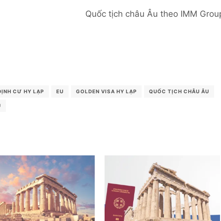
Quốc tịch châu Âu theo IMM Grou
ĐỊNH CƯ HY LẠP
EU
GOLDEN VISA HY LẠP
QUỐC TỊCH CHÂU ÂU
U