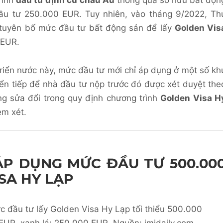
rình
đầu tư định cư châu Âu
thông qua sở hữu bất độn
đầu tư 250.000 EUR. Tuy nhiên, vào tháng 9/2022, Th
s tuyên bố mức đầu tư bất động sản để lấy
Golden Vis
 EUR.
triển nước này, mức đầu tư mới chỉ áp dụng ở một số kh
yển tiếp để nhà đầu tư nộp trước đó được xét duyệt the
ng sửa đổi trong quy định chương trình
Golden Visa H
em xét.
 ÁP DỤNG MỨC ĐẦU TƯ 500.00
SA HY LẠP