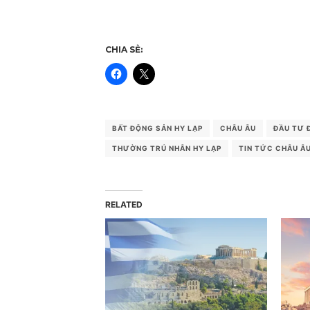
CHIA SẺ:
BẤT ĐỘNG SẢN HY LẠP
CHÂU ÂU
ĐẦU TƯ 
THƯỜNG TRÚ NHÂN HY LẠP
TIN TỨC CHÂU Â
RELATED