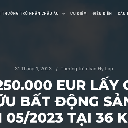
 | THƯỜNG TRÚ NHÂN CHÂU ÂU
ƯU ĐIỂM
ĐIỀU KIỆN
CÂU 
31 Tháng 1, 2023
Thường trú nhân Hy Lạp
250.000 EUR LẤY
HỮU BẤT ĐỘNG SẢ
05/2023 TẠI 36 