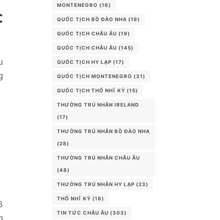
MONTENEGRO
(16)
C
QUỐC TỊCH BỒ ĐÀO NHA
(19)
QUỐC TỊCH CHÂU ÂU
(19)
QUỐC TỊCH CHÂU ÂU
(145)
u
QUỐC TỊCH HY LẠP
(17)
g
QUỐC TỊCH MONTENEGRO
(31)
QUỐC TỊCH THỔ NHĨ KỲ
(15)
THƯỜNG TRÚ NHÂN IRELAND
(17)
THƯỜNG TRÚ NHÂN BỒ ĐÀO NHA
(28)
THƯỜNG TRÚ NHÂN CHÂU ÂU
(48)
THƯỜNG TRÚ NHÂN HY LẠP
(23)
THỔ NHĨ KỲ
(18)
6
TIN TỨC CHÂU ÂU
(303)
g