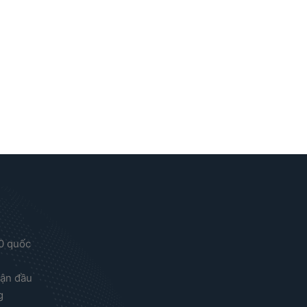
00 quốc
uận đầu
g