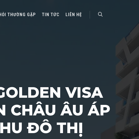
HỎI THƯỜNG GẶP
TIN TỨC
LIÊN HỆ
Search
 GOLDEN VISA
N CHÂU ÂU ÁP
KHU ĐÔ THỊ