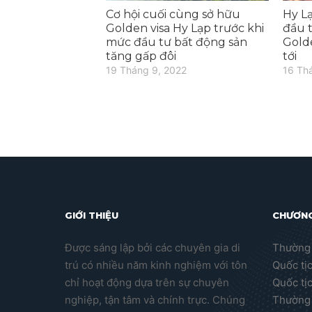
Cơ hội cuối cùng sở hữu
Hy L
Golden visa Hy Lạp trước khi
đầu 
mức đầu tư bất động sản
Golde
tăng gấp đôi
tới
19 Tháng 9, 2022
16 Th
GIỚI THIỆU
CHƯƠNG
Được sáng lập bởi các chuyên gia di
Thường 
trú có nhiều năm kinh nghiệm với tôn
Quốc tị
chỉ hoạt động dựa trên sự chuyên
Quốc tị
nghiệp, tận tâm và chính trực. Chúng
Thường 