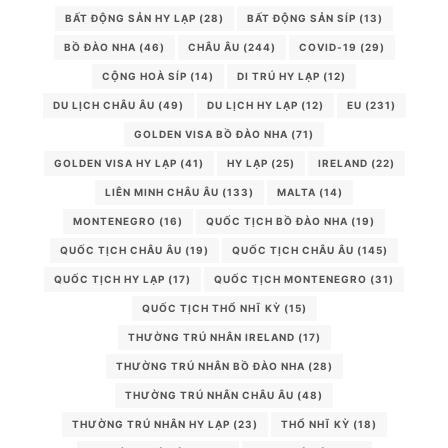
BẤT ĐỘNG SẢN HY LẠP
(28)
BẤT ĐỘNG SẢN SÍP
(13)
BỒ ĐÀO NHA
(46)
CHÂU ÂU
(244)
COVID-19
(29)
CỘNG HOÀ SÍP
(14)
DI TRÚ HY LẠP
(12)
DU LỊCH CHÂU ÂU
(49)
DU LỊCH HY LẠP
(12)
EU
(231)
GOLDEN VISA BỒ ĐÀO NHA
(71)
GOLDEN VISA HY LẠP
(41)
HY LẠP
(25)
IRELAND
(22)
LIÊN MINH CHÂU ÂU
(133)
MALTA
(14)
MONTENEGRO
(16)
QUỐC TỊCH BỒ ĐÀO NHA
(19)
QUỐC TỊCH CHÂU ÂU
(19)
QUỐC TỊCH CHÂU ÂU
(145)
QUỐC TỊCH HY LẠP
(17)
QUỐC TỊCH MONTENEGRO
(31)
QUỐC TỊCH THỔ NHĨ KỲ
(15)
THƯỜNG TRÚ NHÂN IRELAND
(17)
THƯỜNG TRÚ NHÂN BỒ ĐÀO NHA
(28)
THƯỜNG TRÚ NHÂN CHÂU ÂU
(48)
THƯỜNG TRÚ NHÂN HY LẠP
(23)
THỔ NHĨ KỲ
(18)