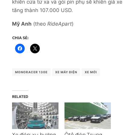
khiển cửa từ xa và gói pin phụ sẽ khiến giá xe
tăng thành 107.000 USD.
Mỹ Anh
(theo
RideApart
)
CHIA SẺ:
MONORACER 130E
XE MÁY ĐIỆN
XE MỚI
RELATED
Xe điện: xu hướng
Ôtô điện Trung