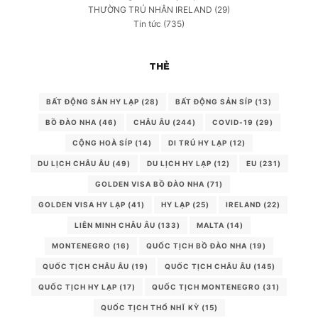
THƯỜNG TRÚ NHÂN IRELAND
(29)
Tin tức
(735)
THẺ
BẤT ĐỘNG SẢN HY LẠP
(28)
BẤT ĐỘNG SẢN SÍP
(13)
BỒ ĐÀO NHA
(46)
CHÂU ÂU
(244)
COVID-19
(29)
CỘNG HOÀ SÍP
(14)
DI TRÚ HY LẠP
(12)
DU LỊCH CHÂU ÂU
(49)
DU LỊCH HY LẠP
(12)
EU
(231)
GOLDEN VISA BỒ ĐÀO NHA
(71)
GOLDEN VISA HY LẠP
(41)
HY LẠP
(25)
IRELAND
(22)
LIÊN MINH CHÂU ÂU
(133)
MALTA
(14)
MONTENEGRO
(16)
QUỐC TỊCH BỒ ĐÀO NHA
(19)
QUỐC TỊCH CHÂU ÂU
(19)
QUỐC TỊCH CHÂU ÂU
(145)
QUỐC TỊCH HY LẠP
(17)
QUỐC TỊCH MONTENEGRO
(31)
QUỐC TỊCH THỔ NHĨ KỲ
(15)