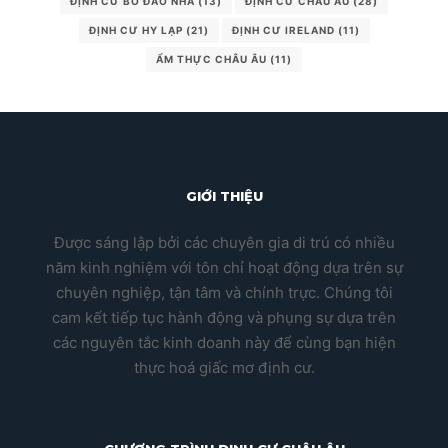
ĐỊNH CƯ BỒ ĐÀO NHA
(13)
ĐỊNH CƯ CHÂU ÂU
(28)
ĐỊNH CƯ HY LẠP
(21)
ĐỊNH CƯ IRELAND
(11)
ẨM THỰC CHÂU ÂU
(11)
GIỚI THIỆU
Được sáng lập bởi các chuyên gia di trú có nhiều
năm kinh nghiệm với tôn chỉ hoạt động dựa trên sự
chuyên nghiệp, tận tâm và chính trực. Chúng tôi
cam kết tiếp tục hành động và phụng sự dựa trên
các nguyên tắc kinh doanh này để cùng bạn hiện
thực hoá giấc mơ định cư.