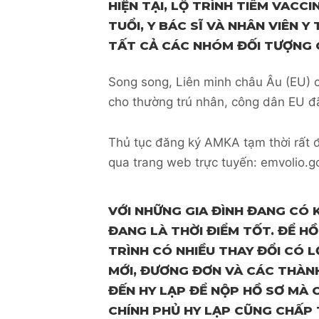
HIỆN TẠI, LỘ TRÌNH TIÊM VACC
TUỔI, Y BÁC SĨ VÀ NHÂN VIÊN 
TẤT CẢ CÁC NHÓM ĐỐI TƯỢNG C
Song song, Liên minh châu Âu (EU) 
cho thường trú nhân, công dân EU đã 
Thủ tục đăng ký AMKA tạm thời rất đ
qua trang web trực tuyến: emvolio.g
VỚI NHỮNG GIA ĐÌNH ĐANG CÓ 
ĐANG LÀ THỜI ĐIỂM TỐT. ĐỂ H
TRÌNH CÓ NHIỀU THAY ĐỔI CÓ 
MỚI, ĐƯƠNG ĐƠN VÀ CÁC THÀN
ĐẾN HY LẠP ĐỂ NỘP HỒ SƠ MÀ 
CHÍNH PHỦ HY LẠP CŨNG CHẤP 