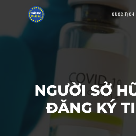
QUỐC TỊCH
NGƯỜI SỞ H
ĐĂNG KÝ T