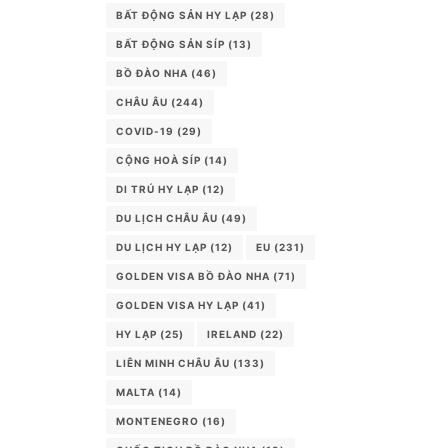
BẤT ĐỘNG SẢN HY LẠP
(28)
BẤT ĐỘNG SẢN SÍP
(13)
BỒ ĐÀO NHA
(46)
CHÂU ÂU
(244)
COVID-19
(29)
CỘNG HOÀ SÍP
(14)
DI TRÚ HY LẠP
(12)
DU LỊCH CHÂU ÂU
(49)
DU LỊCH HY LẠP
(12)
EU
(231)
GOLDEN VISA BỒ ĐÀO NHA
(71)
GOLDEN VISA HY LẠP
(41)
HY LẠP
(25)
IRELAND
(22)
LIÊN MINH CHÂU ÂU
(133)
MALTA
(14)
MONTENEGRO
(16)