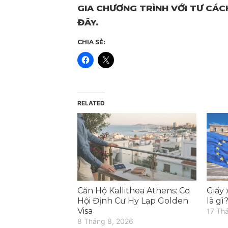
GIA CHƯƠNG TRÌNH VỚI TƯ CÁCH
ĐÂY.
CHIA SẺ:
RELATED
Căn Hộ Kallithea Athens: Cơ
Giấy 
Hội Định Cư Hy Lạp Golden
là gì
Visa
17 Th
8 Tháng 8, 2026