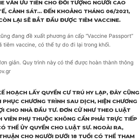
INE VẪN ƯU TIÊN CHO ĐỐI TƯỢNG NGƯỜI CAO
Y TẾ, CẢNH SÁT… ĐẾN KHOẢNG THÁNG 06/2021,
ÒN LẠI SẼ BẮT ĐẦU ĐƯỢC TIÊM VACCINE.
cũng đang đề xuất phương án cấp “Vaccine Passport”
tiêm vaccine, có thể tự do đi lại trong khối.
ơn giản. Quy trình này có thể được hoàn thành thông
ov.gr
KẾ HOẠCH LẤY QUYỀN CƯ TRÚ HY LẠP, ĐÂY CŨNG
ỒI PHỤC CHƯƠNG TRÌNH SAU DỊCH, HIỆN CHƯƠNG
LỢI CHO NHÀ ĐẦU TƯ. ĐƠN CỬ NHƯ THEO LUẬT
H VIÊN PHỤ THUỘC KHÔNG CẦN PHẢI TRỰC TIẾP
CÓ THỂ ỦY QUYỀN CHO LUẬT SƯ. NGOÀI RA,
THUẬN CHO NGƯỜI DƯỚI 18 TUỔI CÓ THỂ THAM