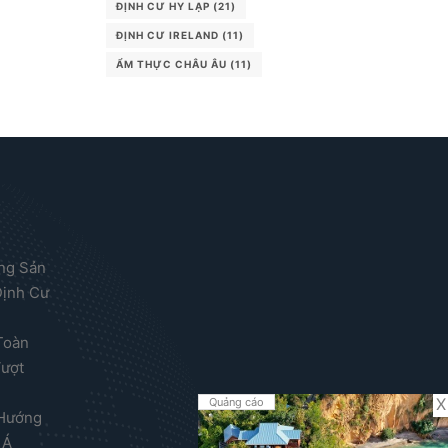
ĐỊNH CƯ HY LẠP
(21)
ĐỊNH CƯ IRELAND
(11)
ẨM THỰC CHÂU ÂU
(11)
ộng Sản
Định Cư
Toàn
Vượt
X
Quảng cáo
 Hướng
 Á