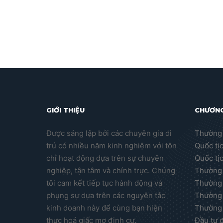
GIỚI THIỆU
CHƯƠNG
Được sáng lập bởi các chuyên gia di
Thường 
trú có nhiều năm kinh nghiệm với tôn
Quốc tị
chỉ hoạt động dựa trên sự chuyên
Quốc tị
nghiệp, tận tâm và chính trực. Chúng
Thường 
tôi cam kết tiếp tục hành động và
Thường 
phụng sự dựa trên các nguyên tắc
Thường 
kinh doanh này để cùng bạn hiện
Thường 
thực hoá giấc mơ định cư.
Đầu tư 