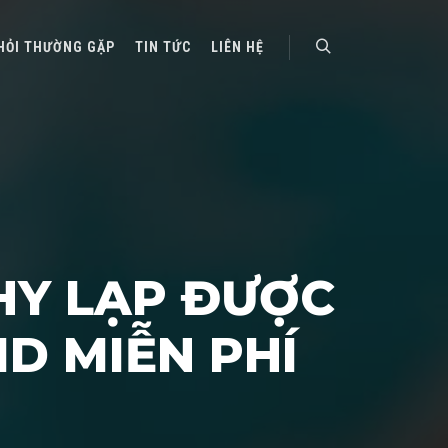
HỎI THƯỜNG GẶP
TIN TỨC
LIÊN HỆ
Search
HY LẠP ĐƯỢC
D MIỄN PHÍ