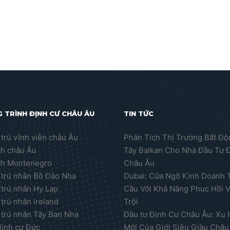
 TRÌNH ĐỊNH CƯ CHÂU ÂU
TIN TỨC
trú vĩnh viễn châu Âu
Phân Tích Thị Trường Bất Đ
ch châu Âu
Tây Balkan Cho Nhà Đầu Tư 
ch Montenegro
Châu Âu
trú nhân Bồ Đào Nha
Dubai: Cửa Ngõ Kinh Doanh 
trú nhân Hy Lạp
Cầu Với Khả Năng Phục Hồi 
trú nhân Ireland
Trội
trú nhân Tây Ban Nha
Đầu tư Định Cư Châu Âu: Xu
định cư Đức
Mới Của Giới Siêu Giàu Châu