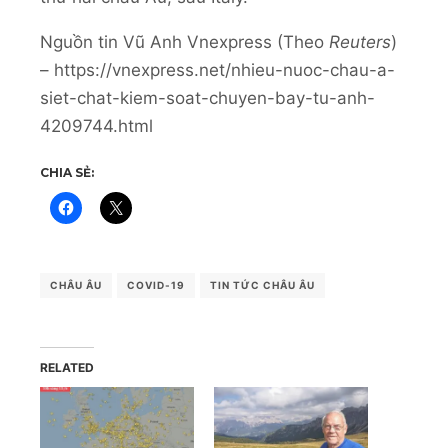
Nguồn tin Vũ Anh Vnexpress (Theo
Reuters
)
– https://vnexpress.net/nhieu-nuoc-chau-a-
siet-chat-kiem-soat-chuyen-bay-tu-anh-
4209744.html
CHIA SẺ:
CHÂU ÂU
COVID-19
TIN TỨC CHÂU ÂU
RELATED