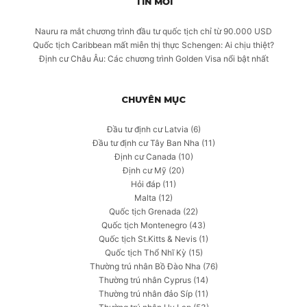
TIN MỚI
Nauru ra mắt chương trình đầu tư quốc tịch chỉ từ 90.000 USD
Quốc tịch Caribbean mất miễn thị thực Schengen: Ai chịu thiệt?
Định cư Châu Âu: Các chương trình Golden Visa nổi bật nhất
CHUYÊN MỤC
Đầu tư định cư Latvia
(6)
Đầu tư định cư Tây Ban Nha
(11)
Định cư Canada
(10)
Định cư Mỹ
(20)
Hỏi đáp
(11)
Malta
(12)
Quốc tịch Grenada
(22)
Quốc tịch Montenegro
(43)
Quốc tịch St.Kitts & Nevis
(1)
Quốc tịch Thổ Nhĩ Kỳ
(15)
Thường trú nhân Bồ Đào Nha
(76)
Thường trú nhân Cyprus
(14)
Thường trú nhân đảo Síp
(11)