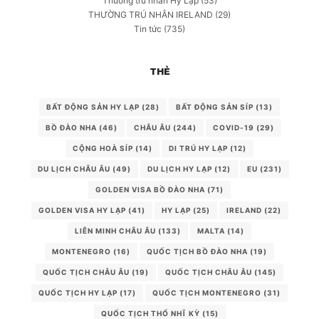
Thường trú nhân Hy Lạp
(53)
THƯỜNG TRÚ NHÂN IRELAND
(29)
Tin tức
(735)
THẺ
BẤT ĐỘNG SẢN HY LẠP
(28)
BẤT ĐỘNG SẢN SÍP
(13)
BỒ ĐÀO NHA
(46)
CHÂU ÂU
(244)
COVID-19
(29)
CỘNG HOÀ SÍP
(14)
DI TRÚ HY LẠP
(12)
DU LỊCH CHÂU ÂU
(49)
DU LỊCH HY LẠP
(12)
EU
(231)
GOLDEN VISA BỒ ĐÀO NHA
(71)
GOLDEN VISA HY LẠP
(41)
HY LẠP
(25)
IRELAND
(22)
LIÊN MINH CHÂU ÂU
(133)
MALTA
(14)
MONTENEGRO
(16)
QUỐC TỊCH BỒ ĐÀO NHA
(19)
QUỐC TỊCH CHÂU ÂU
(19)
QUỐC TỊCH CHÂU ÂU
(145)
QUỐC TỊCH HY LẠP
(17)
QUỐC TỊCH MONTENEGRO
(31)
QUỐC TỊCH THỔ NHĨ KỲ
(15)