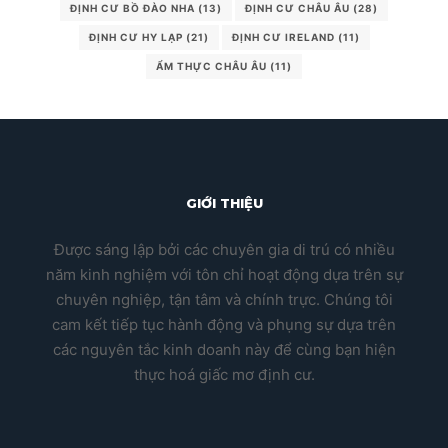
ĐỊNH CƯ BỒ ĐÀO NHA
(13)
ĐỊNH CƯ CHÂU ÂU
(28)
ĐỊNH CƯ HY LẠP
(21)
ĐỊNH CƯ IRELAND
(11)
ẨM THỰC CHÂU ÂU
(11)
GIỚI THIỆU
Được sáng lập bởi các chuyên gia di trú có nhiều
năm kinh nghiệm với tôn chỉ hoạt động dựa trên sự
chuyên nghiệp, tận tâm và chính trực. Chúng tôi
cam kết tiếp tục hành động và phụng sự dựa trên
các nguyên tắc kinh doanh này để cùng bạn hiện
thực hoá giấc mơ định cư.