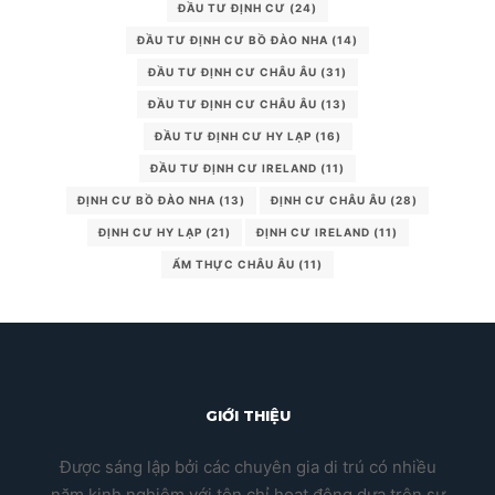
ĐẦU TƯ ĐỊNH CƯ
(24)
ĐẦU TƯ ĐỊNH CƯ BỒ ĐÀO NHA
(14)
ĐẦU TƯ ĐỊNH CƯ CHÂU ÂU
(31)
ĐẦU TƯ ĐỊNH CƯ CHÂU ÂU
(13)
ĐẦU TƯ ĐỊNH CƯ HY LẠP
(16)
ĐẦU TƯ ĐỊNH CƯ IRELAND
(11)
ĐỊNH CƯ BỒ ĐÀO NHA
(13)
ĐỊNH CƯ CHÂU ÂU
(28)
ĐỊNH CƯ HY LẠP
(21)
ĐỊNH CƯ IRELAND
(11)
ẨM THỰC CHÂU ÂU
(11)
GIỚI THIỆU
Được sáng lập bởi các chuyên gia di trú có nhiều
năm kinh nghiệm với tôn chỉ hoạt động dựa trên sự