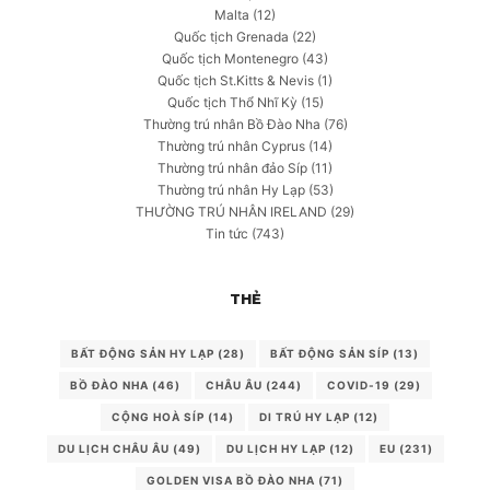
Malta
(12)
Quốc tịch Grenada
(22)
Quốc tịch Montenegro
(43)
Quốc tịch St.Kitts & Nevis
(1)
Quốc tịch Thổ Nhĩ Kỳ
(15)
Thường trú nhân Bồ Đào Nha
(76)
Thường trú nhân Cyprus
(14)
Thường trú nhân đảo Síp
(11)
Thường trú nhân Hy Lạp
(53)
THƯỜNG TRÚ NHÂN IRELAND
(29)
Tin tức
(743)
THẺ
BẤT ĐỘNG SẢN HY LẠP
(28)
BẤT ĐỘNG SẢN SÍP
(13)
BỒ ĐÀO NHA
(46)
CHÂU ÂU
(244)
COVID-19
(29)
CỘNG HOÀ SÍP
(14)
DI TRÚ HY LẠP
(12)
DU LỊCH CHÂU ÂU
(49)
DU LỊCH HY LẠP
(12)
EU
(231)
GOLDEN VISA BỒ ĐÀO NHA
(71)