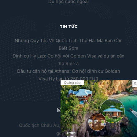
Du học nước ngoài
TIN TỨC
Những Quy Tắc Về Quốc Tịch Thứ Hai Mà Bạn Cần
Biết Sớm
Định cư Hy Lạp: Cơ hội với Golden Visa và dự án căn
hộ Sierra
Đầu tư căn hộ tại Athens: Cơ hội định cư Golden
Visa Hy Lạp từ 250.000 EUR
X
Quảng cáo
Quốc tịch Châu Âu, Thường trú nhân Châu Âu,
golden visa