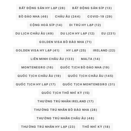
BẤT ĐỘNG SẢN HY LẠP
(28)
BẤT ĐỘNG SẢN SÍP
(13)
BỒ ĐÀO NHA
(46)
CHÂU ÂU
(244)
COVID-19
(29)
CỘNG HOÀ SÍP
(14)
DI TRÚ HY LẠP
(12)
DU LỊCH CHÂU ÂU
(49)
DU LỊCH HY LẠP
(12)
EU
(231)
GOLDEN VISA BỒ ĐÀO NHA
(71)
GOLDEN VISA HY LẠP
(41)
HY LẠP
(25)
IRELAND
(22)
LIÊN MINH CHÂU ÂU
(133)
MALTA
(14)
MONTENEGRO
(16)
QUỐC TỊCH BỒ ĐÀO NHA
(19)
QUỐC TỊCH CHÂU ÂU
(19)
QUỐC TỊCH CHÂU ÂU
(145)
QUỐC TỊCH HY LẠP
(17)
QUỐC TỊCH MONTENEGRO
(31)
QUỐC TỊCH THỔ NHĨ KỲ
(15)
THƯỜNG TRÚ NHÂN IRELAND
(17)
THƯỜNG TRÚ NHÂN BỒ ĐÀO NHA
(28)
THƯỜNG TRÚ NHÂN CHÂU ÂU
(48)
THƯỜNG TRÚ NHÂN HY LẠP
(23)
THỔ NHĨ KỲ
(18)