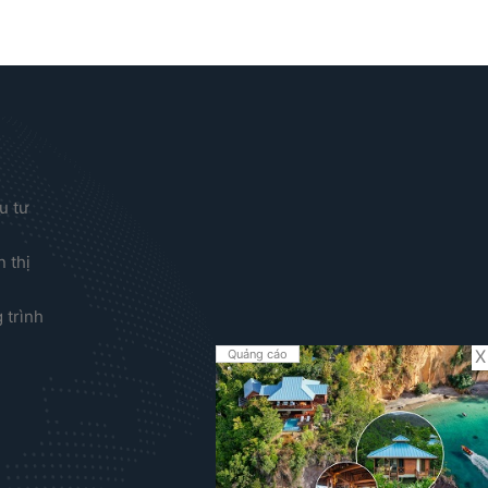
u tư
 thị
?
 trình
X
Quảng cáo