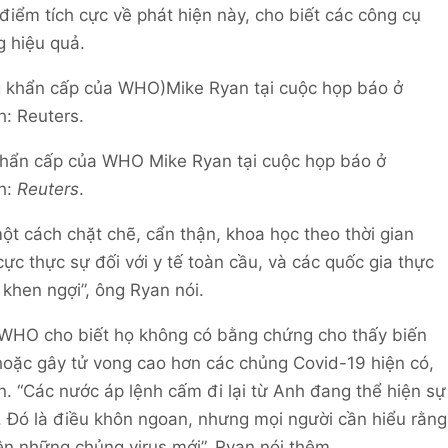
ểm tích cực về phát hiện này, cho biết các công cụ
g hiệu quả.
 khẩn cấp của WHO Mike Ryan tại cuộc họp báo ở
h:
Reuters
.
một cách chặt chẽ, cẩn thận, khoa học theo thời gian
cực thực sự đối với y tế toàn cầu, và các quốc gia thực
 khen ngợi”, ông Ryan nói.
c WHO cho biết họ không có bằng chứng cho thấy biến
hoặc gây tử vong cao hơn các chủng Covid-19 hiện có,
. “Các nước áp lệnh cấm đi lại từ Anh đang thể hiện sự
ơ. Đó là điều khôn ngoan, nhưng mọi người cần hiểu rằng
iện những chủng virus mới”, Ryan nói thêm.