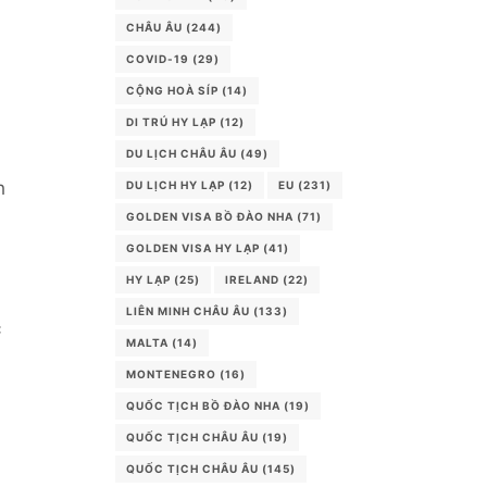
CHÂU ÂU
(244)
COVID-19
(29)
CỘNG HOÀ SÍP
(14)
DI TRÚ HY LẠP
(12)
DU LỊCH CHÂU ÂU
(49)
h
DU LỊCH HY LẠP
(12)
EU
(231)
GOLDEN VISA BỒ ĐÀO NHA
(71)
GOLDEN VISA HY LẠP
(41)
HY LẠP
(25)
IRELAND
(22)
LIÊN MINH CHÂU ÂU
(133)
c
MALTA
(14)
MONTENEGRO
(16)
QUỐC TỊCH BỒ ĐÀO NHA
(19)
QUỐC TỊCH CHÂU ÂU
(19)
QUỐC TỊCH CHÂU ÂU
(145)