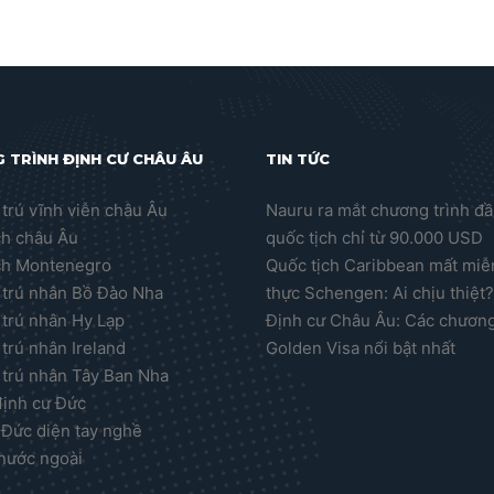
 TRÌNH ĐỊNH CƯ CHÂU ÂU
TIN TỨC
trú vĩnh viễn châu Âu
Nauru ra mắt chương trình đầ
ch châu Âu
quốc tịch chỉ từ 90.000 USD
ch Montenegro
Quốc tịch Caribbean mất miễn
trú nhân Bồ Đào Nha
thực Schengen: Ai chịu thiệt
trú nhân Hy Lạp
Định cư Châu Âu: Các chương
trú nhân Ireland
Golden Visa nổi bật nhất
trú nhân Tây Ban Nha
định cư Đức
 Đức diện tay nghề
nước ngoài