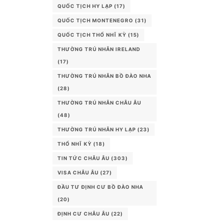
QUỐC TỊCH HY LẠP
(17)
QUỐC TỊCH MONTENEGRO
(31)
QUỐC TỊCH THỔ NHĨ KỲ
(15)
THƯỜNG TRÚ NHÂN IRELAND
(17)
THƯỜNG TRÚ NHÂN BỒ ĐÀO NHA
(28)
THƯỜNG TRÚ NHÂN CHÂU ÂU
(48)
THƯỜNG TRÚ NHÂN HY LẠP
(23)
THỔ NHĨ KỲ
(18)
TIN TỨC CHÂU ÂU
(303)
VISA CHÂU ÂU
(27)
ĐẦU TƯ ĐỊNH CƯ BỒ ĐÀO NHA
(20)
ĐỊNH CƯ CHÂU ÂU
(22)