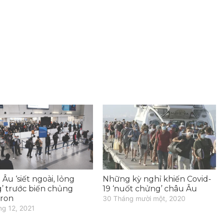
Âu ‘siết ngoài, lỏng
Những kỳ nghỉ khiến Covid-
g’ trước biến chủng
19 ‘nuốt chửng’ châu Âu
ron
30 Tháng mười một, 2020
ng 12, 2021