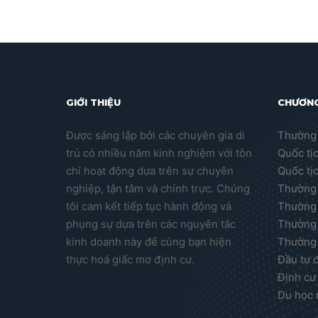
GIỚI THIỆU
CHƯƠNG
Được sáng lập bởi các chuyên gia di
Thường 
trú có nhiều năm kinh nghiệm với tôn
Quốc tị
chỉ hoạt động dựa trên sự chuyên
Quốc tị
nghiệp, tận tâm và chính trực. Chúng
Thường 
tôi cam kết tiếp tục hành động và
Thường 
phụng sự dựa trên các nguyên tắc
Thường 
kinh doanh này để cùng bạn hiện
Thường 
thực hoá giấc mơ định cư.
Đầu tư 
Định cư
Du học 