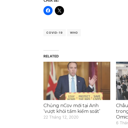
CHIA SẺ:
COVID-19
WHO
RELATED
Chủng nCov mới tại Anh
Châu 
‘vượt khỏi tầm kiểm soát’
tron
Omic
22 Tháng 12, 2020
6 Thá