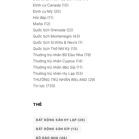
Định cư Canada
(10)
Định cư Mỹ
(20)
Hỏi đáp
(11)
Malta
(12)
Quốc tịch Grenada
(22)
Quốc tịch Montenegro
(43)
Quốc tịch St.Kitts & Nevis
(1)
Quốc tịch Thổ Nhĩ Kỳ
(15)
Thường trú nhân Bồ Đào Nha
(76)
Thường trú nhân Cyprus
(14)
Thường trú nhân đảo Síp
(11)
Thường trú nhân Hy Lạp
(53)
THƯỜNG TRÚ NHÂN IRELAND
(29)
Tin tức
(735)
THẺ
BẤT ĐỘNG SẢN HY LẠP
(28)
BẤT ĐỘNG SẢN SÍP
(13)
BỒ ĐÀO NHA
(46)