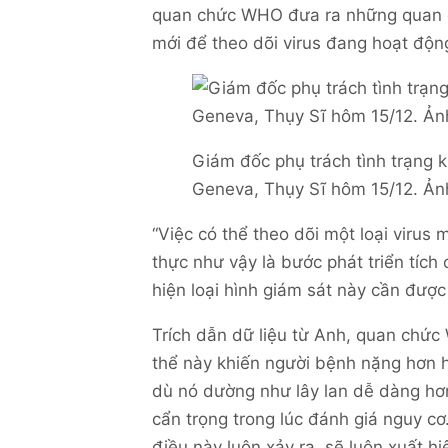
quan chức WHO đưa ra những quan đi
mới để theo dõi virus đang hoạt độn
Giám đốc phụ trách tình trạng
Geneva, Thụy Sĩ hôm 15/12. Ản
“Việc có thể theo dõi một loại virus 
thực như vậy là bước phát triển tích 
hiện loại hình giám sát này cần được
Trích dẫn dữ liệu từ Anh, quan chứ
thể này khiến người bệnh nặng hơn 
dù nó dường như lây lan dễ dàng hơn
cẩn trọng trong lúc đánh giá nguy c
điều này luôn xảy ra, sẽ luôn xuất h