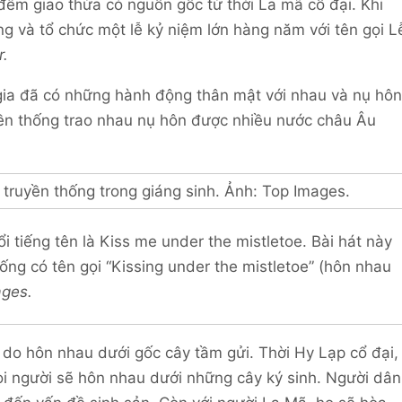
đêm giao thừa có nguồn gốc từ thời La mã cổ đại. Khi
ng và tổ chức một lễ kỷ niệm lớn hàng năm với tên gọi L
r.
gia đã có những hành động thân mật với nhau và nụ hôn
yền thống trao nhau nụ hôn được nhiều nước châu Âu
ổi tiếng tên là Kiss me under the mistletoe. Bài hát này
ng có tên gọi “Kissing under the mistletoe” (hôn nhau
ages.
lý do hôn nhau dưới gốc cây tầm gửi. Thời Hy Lạp cổ đại,
ọi người sẽ hôn nhau dưới những cây ký sinh. Người dân