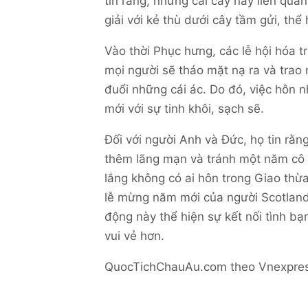
tin rằng, những cái cây này liên qua
giải với kẻ thù dưới cây tầm gửi, thể
Vào thời Phục hưng, các lễ hội hóa 
mọi người sẽ tháo mặt nạ ra và trao
đuổi những cái ác. Do đó, việc hôn
mới với sự tinh khôi, sạch sẽ.
Đối với người Anh và Đức, họ tin rằ
thêm lãng mạn và tránh một năm cô 
lắng không có ai hôn trong Giao thừ
lễ mừng năm mới của người Scotland
động này thể hiện sự kết nối tình bạ
vui vẻ hơn.
QuocTichChauAu.com theo Vnexpre