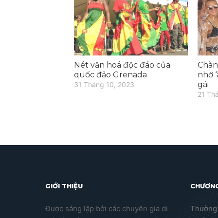
Nét văn hoá độc đáo của
Chàng
quốc đảo Grenada
nhờ 
gái
31 Tháng 10, 2023
21 Th
GIỚI THIỆU
CHƯƠNG
Được sáng lập bởi các chuyên gia di
Thường 