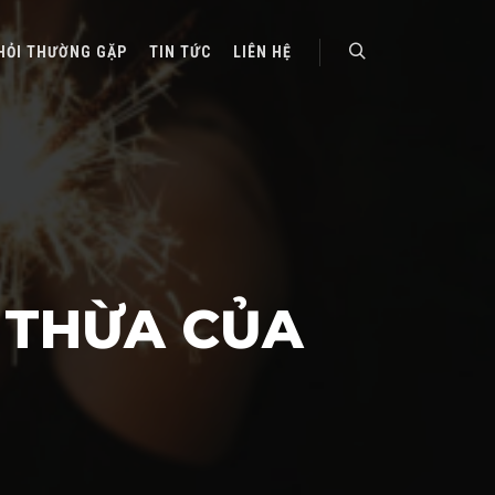
HỎI THƯỜNG GẶP
TIN TỨC
LIÊN HỆ
Search
 THỪA CỦA