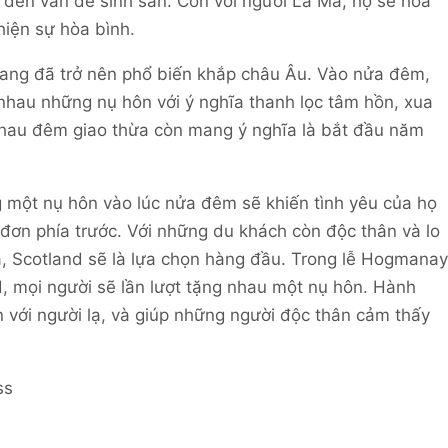
n đến vấn đề sinh sản. Còn với người La Mã, họ sẽ hòa
 hiện sự hòa bình.
trang đã trở nên phổ biến khắp châu Âu. Vào nửa đêm,
 nhau những nụ hôn với ý nghĩa thanh lọc tâm hồn, xua
 nhau đêm giao thừa còn mang ý nghĩa là bắt đầu năm
ng một nụ hôn vào lúc nửa đêm sẽ khiến tình yêu của họ
đơn phía trước. Với những du khách còn độc thân và lo
a, Scotland sẽ là lựa chọn hàng đầu. Trong lễ Hogmanay
, mọi người sẽ lần lượt tặng nhau một nụ hôn. Hành
n với người lạ, và giúp những người độc thân cảm thấy
ss