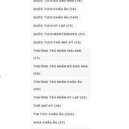
QUỐC TỊCH BỒ ĐÀO NHA
(19)
QUỐC TỊCH CHÂU ÂU
(19)
QUỐC TỊCH CHÂU ÂU
(145)
QUỐC TỊCH HY LẠP
(17)
QUỐC TỊCH MONTENEGRO
(31)
QUỐC TỊCH THỔ NHĨ KỲ
(15)
THƯỜNG TRÚ NHÂN IRELAND
(17)
THƯỜNG TRÚ NHÂN BỒ ĐÀO NHA
(28)
,
THƯỜNG TRÚ NHÂN CHÂU ÂU
(48)
THƯỜNG TRÚ NHÂN HY LẠP
(23)
THỔ NHĨ KỲ
(18)
TIN TỨC CHÂU ÂU
(303)
VISA CHÂU ÂU
(27)