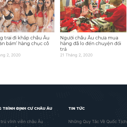
 trai đi khắp châu Âu
Người châu Âu chưa mua
‘ăn bám’ hàng chục cô
hàng đã lo đến chuyện đổi
trả
áng 2, 2020
21 Tháng 2, 2020
 TRÌNH ĐỊNH CƯ CHÂU ÂU
TIN TỨC
trú vĩnh viễn châu Âu
Những Quy Tắc Về Quốc Tịch