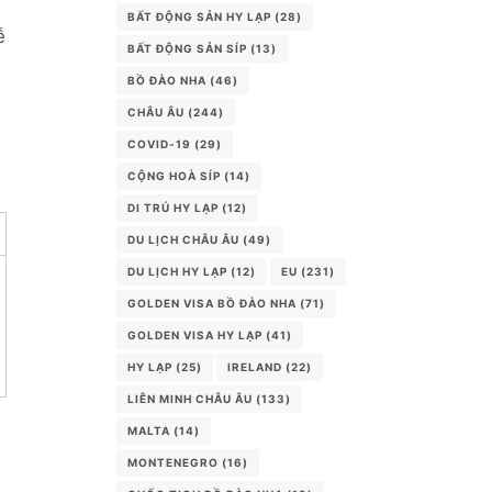
BẤT ĐỘNG SẢN HY LẠP
(28)
ễ
BẤT ĐỘNG SẢN SÍP
(13)
BỒ ĐÀO NHA
(46)
CHÂU ÂU
(244)
COVID-19
(29)
CỘNG HOÀ SÍP
(14)
DI TRÚ HY LẠP
(12)
DU LỊCH CHÂU ÂU
(49)
DU LỊCH HY LẠP
(12)
EU
(231)
GOLDEN VISA BỒ ĐÀO NHA
(71)
GOLDEN VISA HY LẠP
(41)
HY LẠP
(25)
IRELAND
(22)
LIÊN MINH CHÂU ÂU
(133)
MALTA
(14)
MONTENEGRO
(16)