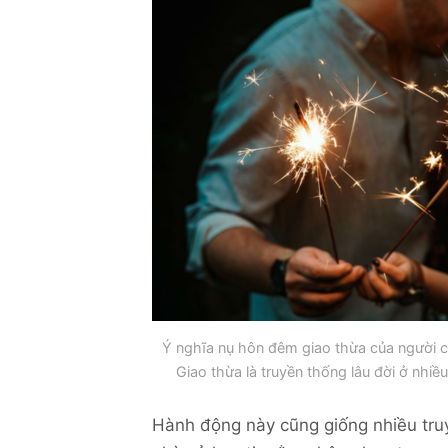
Ý nghĩa nụ hôn đêm giao thừa của người 
Giao thừa là truyền thống lâu đời ở nhiề
Hành động này cũng giống nhiều truy