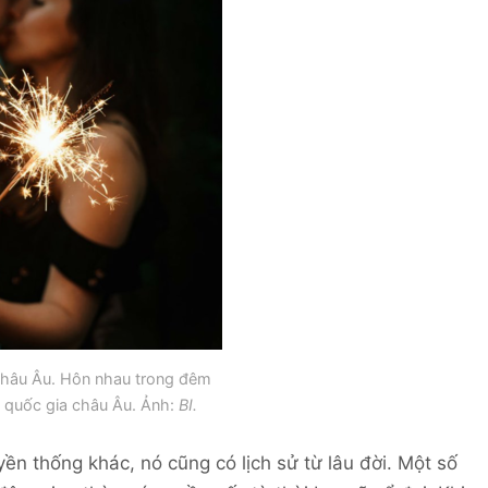
châu Âu. Hôn nhau trong đêm
u quốc gia châu Âu. Ảnh:
BI.
ền thống khác, nó cũng có lịch sử từ lâu đời. Một số