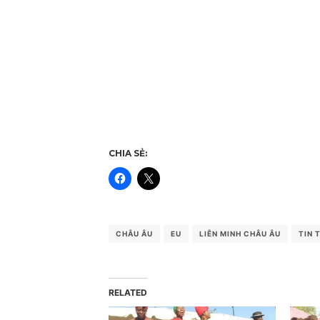
CHIA SẺ:
CHÂU ÂU
EU
LIÊN MINH CHÂU ÂU
TIN 
RELATED