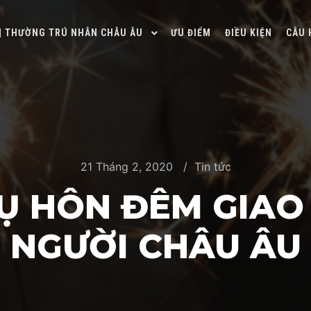
 | THƯỜNG TRÚ NHÂN CHÂU ÂU
ƯU ĐIỂM
ĐIỀU KIỆN
CÂU 
21 Tháng 2, 2020
Tin tức
NỤ HÔN ĐÊM GIAO
NGƯỜI CHÂU ÂU