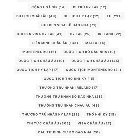
CỘNG HOÀ SÍP
(14)
DI TRÚ HY LẠP
(12)
DU LỊCH CHÂU ÂU
(49)
DU LỊCH HY LẠP
(12)
EU
(231)
GOLDEN VISA BỒ ĐÀO NHA
(71)
GOLDEN VISA HY LẠP
(41)
HY LẠP
(25)
IRELAND
(22)
LIÊN MINH CHÂU ÂU
(133)
MALTA
(14)
MONTENEGRO
(16)
QUỐC TỊCH BỒ ĐÀO NHA
(19)
QUỐC TỊCH CHÂU ÂU
(19)
QUỐC TỊCH CHÂU ÂU
(145)
QUỐC TỊCH HY LẠP
(17)
QUỐC TỊCH MONTENEGRO
(31)
QUỐC TỊCH THỔ NHĨ KỲ
(15)
THƯỜNG TRÚ NHÂN IRELAND
(17)
THƯỜNG TRÚ NHÂN BỒ ĐÀO NHA
(28)
THƯỜNG TRÚ NHÂN CHÂU ÂU
(48)
THƯỜNG TRÚ NHÂN HY LẠP
(23)
THỔ NHĨ KỲ
(18)
TIN TỨC CHÂU ÂU
(303)
VISA CHÂU ÂU
(27)
ĐẦU TƯ ĐỊNH CƯ BỒ ĐÀO NHA
(20)