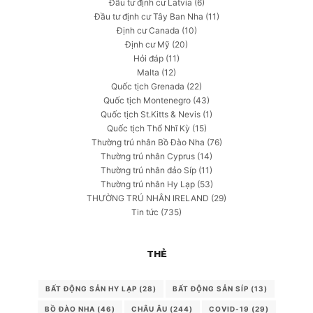
Đầu tư định cư Latvia
(6)
Đầu tư định cư Tây Ban Nha
(11)
Định cư Canada
(10)
Định cư Mỹ
(20)
Hỏi đáp
(11)
Malta
(12)
Quốc tịch Grenada
(22)
Quốc tịch Montenegro
(43)
Quốc tịch St.Kitts & Nevis
(1)
Quốc tịch Thổ Nhĩ Kỳ
(15)
Thường trú nhân Bồ Đào Nha
(76)
Thường trú nhân Cyprus
(14)
Thường trú nhân đảo Síp
(11)
Thường trú nhân Hy Lạp
(53)
THƯỜNG TRÚ NHÂN IRELAND
(29)
Tin tức
(735)
THẺ
BẤT ĐỘNG SẢN HY LẠP
(28)
BẤT ĐỘNG SẢN SÍP
(13)
BỒ ĐÀO NHA
(46)
CHÂU ÂU
(244)
COVID-19
(29)