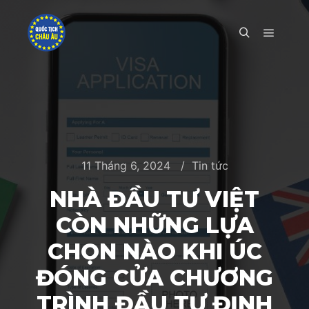
Main m
Search
11 Tháng 6, 2024
Tin tức
NHÀ ĐẦU TƯ VIỆT
CÒN NHỮNG LỰA
CHỌN NÀO KHI ÚC
ĐÓNG CỬA CHƯƠNG
TRÌNH ĐẦU TƯ ĐỊNH