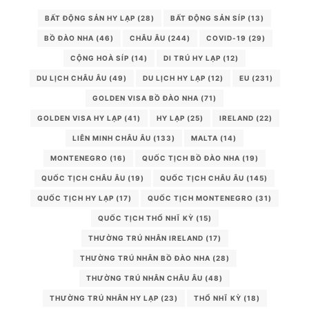
BẤT ĐỘNG SẢN HY LẠP
(28)
BẤT ĐỘNG SẢN SÍP
(13)
BỒ ĐÀO NHA
(46)
CHÂU ÂU
(244)
COVID-19
(29)
CỘNG HOÀ SÍP
(14)
DI TRÚ HY LẠP
(12)
DU LỊCH CHÂU ÂU
(49)
DU LỊCH HY LẠP
(12)
EU
(231)
GOLDEN VISA BỒ ĐÀO NHA
(71)
GOLDEN VISA HY LẠP
(41)
HY LẠP
(25)
IRELAND
(22)
LIÊN MINH CHÂU ÂU
(133)
MALTA
(14)
MONTENEGRO
(16)
QUỐC TỊCH BỒ ĐÀO NHA
(19)
QUỐC TỊCH CHÂU ÂU
(19)
QUỐC TỊCH CHÂU ÂU
(145)
QUỐC TỊCH HY LẠP
(17)
QUỐC TỊCH MONTENEGRO
(31)
QUỐC TỊCH THỔ NHĨ KỲ
(15)
THƯỜNG TRÚ NHÂN IRELAND
(17)
THƯỜNG TRÚ NHÂN BỒ ĐÀO NHA
(28)
THƯỜNG TRÚ NHÂN CHÂU ÂU
(48)
THƯỜNG TRÚ NHÂN HY LẠP
(23)
THỔ NHĨ KỲ
(18)